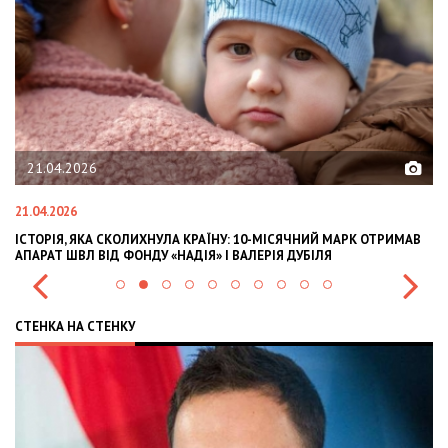
21.04.2026
21.04.2026
02.
ІСТОРІЯ, ЯКА СКОЛИХНУЛА КРАЇНУ: 10-МІСЯЧНИЙ МАРК ОТРИМАВ
OL
АПАРАТ ШВЛ ВІД ФОНДУ «НАДІЯ» І ВАЛЕРІЯ ДУБІЛЯ
IN
СТЕНКА НА СТЕНКУ