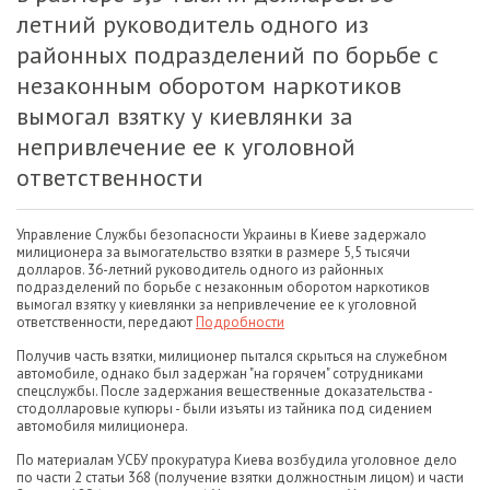
летний руководитель одного из
районных подразделений по борьбе с
незаконным оборотом наркотиков
вымогал взятку у киевлянки за
непривлечение ее к уголовной
ответственности
Управление Службы безопасности Украины в Киеве задержало
милиционера за вымогательство взятки в размере 5,5 тысячи
долларов. 36-летний руководитель одного из районных
подразделений по борьбе с незаконным оборотом наркотиков
вымогал взятку у киевлянки за непривлечение ее к уголовной
ответственности, передают
Подробности
Получив часть взятки, милиционер пытался скрыться на служебном
автомобиле, однако был задержан "на горячем" сотрудниками
спецслужбы. После задержания вещественные доказательства -
стодолларовые купюры - были изъяты из тайника под сидением
автомобиля милиционера.
По материалам УСБУ прокуратура Киева возбудила уголовное дело
по части 2 статьи 368 (получение взятки должностным лицом) и части