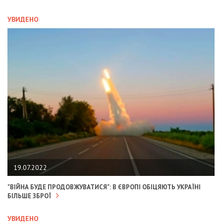
УВИДЕНО
19.07.2022
"ВІЙНА БУДЕ ПРОДОВЖУВАТИСЯ": В ЄВРОПІ ОБІЦЯЮТЬ УКРАЇНІ
БІЛЬШЕ ЗБРОЇ
УВИДЕНО