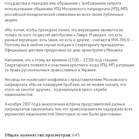
государства и передать ему обращение с требованием запрета
использования общинами УПЦ Московского патриархата (УПЦ-МП)
российской монархической символики во всех своих публичных
акциях.
«Мы хотим, чтобы президент понял, что верующими являются не
только те, кого подвозят автобусами к Лавре. И увидел, что есть
разные верующие, есть такие, но есть и другие, - считают в УНА-УНСО. –
Поэтому мы в любом случае пойдем к Секретариату президента».
Официально шествие приурочено ко дню архистратига Михаила.
Напомним, что к этому же времени (13:00 – 13:30) под стенами
Секретариата появятся и участники крестного хода УПЦ-МП, ратующие
за права русскоязычных православных в Украине.
Унсовцы не исключают конфликта с представителями Московского
патриархата. «Мы не планируем проблем, но не можем сказать, что
этого не захотят другие», - подчеркнули в пресс-службе
националистов.
4 ноября 2007 года аналогичная встреча представителей разных
патриархатов закончилась тем, что правоохранители задержали всех
украинских националистов. Некоторые из них были арестованы.
Общее количество просмотров:
645