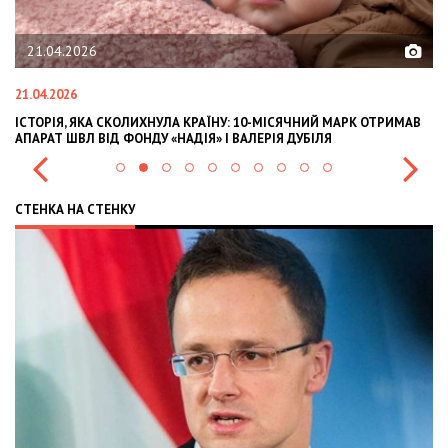
21.04.2026
21.04.2026
02
ІСТОРІЯ, ЯКА СКОЛИХНУЛА КРАЇНУ: 10-МІСЯЧНИЙ МАРК ОТРИМАВ
OL
АПАРАТ ШВЛ ВІД ФОНДУ «НАДІЯ» І ВАЛЕРІЯ ДУБІЛЯ
IN
СТЕНКА НА СТЕНКУ