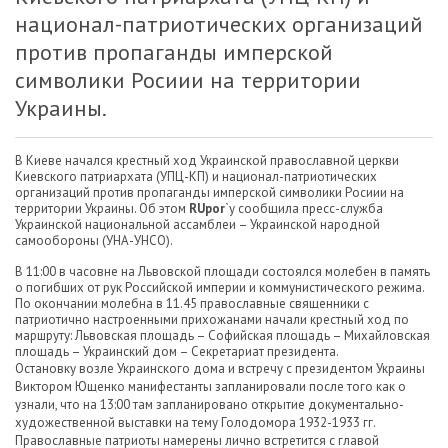
национал-патриотических организаций
против пропаганды имперской
символики Росиии на территории
Украины.
В Киеве начался крестный ход Украинской православной церкви
Киевского патриархата (УПЦ-КП) и национал-патриотических
организаций против пропаганды имперской символики Росиии на
территории Украины. Об этом
RUpor
`у сообщила пресс-служба
Украинской национальной ассамблеи – Украинской народной
самообороны (УНА-УНСО).
В 11:00 в часовне на Львовской площади состоялся молебен в память
о погибших от рук Российской империи и коммунистического режима.
По окончании молебна в 11.45 православные священники с
патриотично настроенными прихожанами начали крестный ход по
маршруту: Львовская площадь – Софийская площадь – Михайловская
площадь – Украинский дом – Секретариат президента.
Остановку возле Украинского дома и встречу с президентом Украины
Виктором Ющенко манифестанты запланировали после того как о
узнали, что на 13:00 там запланировано открытие документально-
художественной выставки на тему Голодомора 1932-1933 гг.
Православные патриоты намерены лично встретится с главой