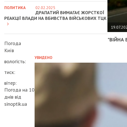
ПОЛИТИКА
02.02.2025
ДРАПАТИЙ ВИМАГАЄ ЖОРСТКОЇ
РЕАКЦІЇ ВЛАДИ НА ВБИВСТВА ВІЙСЬКОВИХ ТЦК
19.07.20
"ВІЙНА 
Погода
Київ
УВИДЕНО
вологість:
тиск:
вітер:
Погода на 10
днів від
sinoptik.ua