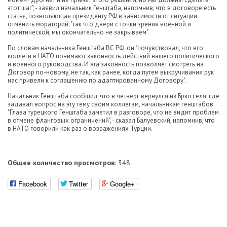
этот шаг", - заявил начальник Генштаба, напомнив, что в договоре есть
статья, позволяющая президенту РФ в зависимости от ситуации
отменить мораторий, "так что двери с точки зрения военной и
политической, мы окончательно не закрываем".
По словам начальника Генштаба ВС РФ, он "почувствовал, что его
коллеги в НАТО понимают законность действий нашего политического
и военного руководства. И эта законность позволяет смотреть на
Договор по-новому, не так, как ранее, когда путем выкручивания рук
нас привели к соглашению по адаптированному Договору".
Начальник Генштаба сообщил, что в четверг вернулся из Брюсселя, где
задавал вопрос на эту тему своим коллегам, начальникам генштабов.
"Глава турецкого Генштаба заметил в разговоре, что не видит проблем
в отмене фланговых ограничений", - сказал Балуевский, напомнив, что
в НАТО говорили как раз о возражениях Турции.
Общее количество просмотров:
348
Facebook
Twitter
Google+