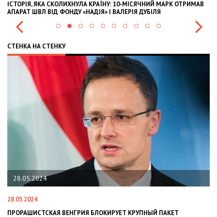
ІСТОРІЯ, ЯКА СКОЛИХНУЛА КРАЇНУ: 10-МІСЯЧНИЙ МАРК ОТРИМАВ
OL
АПАРАТ ШВЛ ВІД ФОНДУ «НАДІЯ» І ВАЛЕРІЯ ДУБІЛЯ
IN
СТЕНКА НА СТЕНКУ
28.05.2024
28.05.2024
22
ПРОРАШИСТСКАЯ ВЕНГРИЯ БЛОКИРУЕТ КРУПНЫЙ ПАКЕТ
Н