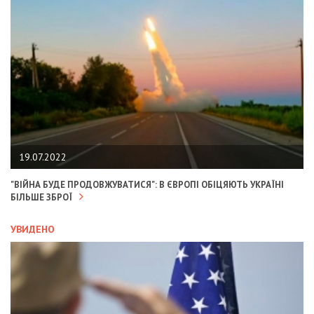
19.07.2022
"ВІЙНА БУДЕ ПРОДОВЖУВАТИСЯ": В ЄВРОПІ ОБІЦЯЮТЬ УКРАЇНІ
БІЛЬШЕ ЗБРОЇ
УВИДЕНО