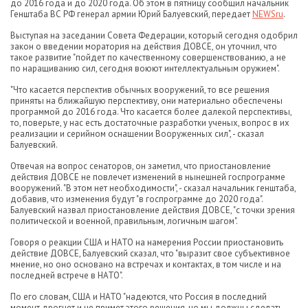
до 2016 года и до 2020 года. Об этом в пятницу сообщил начальник
Генштаба ВС РФ генерал армии Юрий Балуевский, передает
NEWSru
.
Выступая на заседании Совета Федерации, который сегодня одобрил
закон о введении моратория на действия ДОВСЕ, он уточнил, что
такое развитие "пойдет по качественному совершенствованию, а не
по наращиванию сил, сегодня воюют интеллектуальным оружием".
"Что касается перспектив обычных вооружений, то все решения
приняты на ближайшую перспективу, они материально обеспечены
программой до 2016 года. Что касается более далекой перспективы,
то, поверьте, у нас есть достаточные разработки ученых, вопрос в их
реализации и серийном оснащении Вооруженных сил", - сказал
Балуевский.
Отвечая на вопрос сенаторов, он заметил, что приостановление
действия ДОВСЕ не повлечет изменений в нынешней госпрограмме
вооружений. "В этом нет необходимости", - сказал начальник генштаба,
добавив, что изменения будут "в госпрограмме до 2020 года".
Балуевский назвал приостановление действия ДОВСЕ, "с точки зрения
политической и военной, правильным, логичным шагом".
Говоря о реакции США и НАТО на намерения России приостановить
действие ДОВСЕ, Балуевский сказал, что "выразит свое субъективное
мнение, но оно основано на встречах и контактах, в том числе и на
последней встрече в НАТО".
По его словам, США и НАТО "надеются, что Россия в последний
момент дрогнет и не примет этого решения, но мы должны сделать