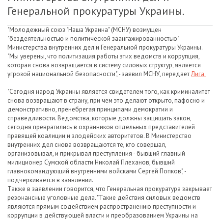
Генеральной прокуратуры Украины.
"Молодежный союз "Наша Украина" (МСНУ) возмущен
"бездеятельностью и политической заангажированностью"
Министерства внутренних дел и Генеральной прокуратуры Украины.
"Мы уверены, что политизация работы этих ведомств и коррупция,
которая снова возвращается в систему силовых структур, является
угрозой национальной безопасности", - заявил МСНУ, передает
Лига.
"Сегодня народ Украины является свидетелем того, как криминалитет
снова возвращают в страну, при чем это делают открыто, пафосно и
демонстративно, пренебрегая принципами демократии и
справедливости. Ведомства, которые должны защищать закон,
сегодня превратились в охранников отдельных представителей
правящей коалиции и злодейских авторитетов. В Министерство
внутренних дел снова возвращаются те, кто совершал,
организовывал, и прикрывал преступления - бывший главный
милиционер Сумской области Николай Плеханов, бывший
главнокомандующий внутренними войсками Сергей Попков", -
подчеркивается в заявлении.
Также в заявлении говорится, что Генеральная прокуратура закрывает
резонансные уголовные дела. "Такие действия силовых ведомств
являются прямым содействием распространению преступности и
коррупции в действующей власти и преобразованием Украины на