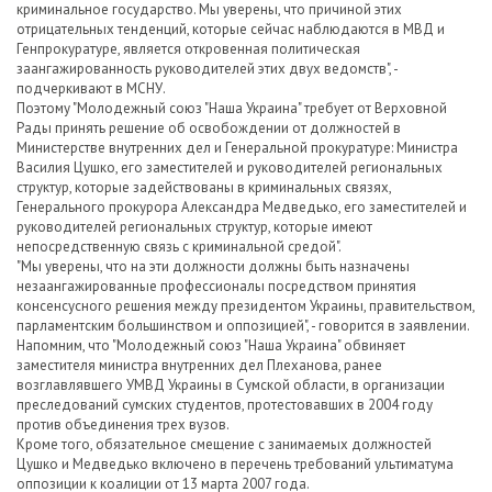
криминальное государство. Мы уверены, что причиной этих
отрицательных тенденций, которые сейчас наблюдаются в МВД и
Генпрокуратуре, является откровенная политическая
заангажированность руководителей этих двух ведомств", -
подчеркивают в МСНУ.
Поэтому "Молодежный союз "Наша Украина" требует от Верховной
Рады принять решение об освобождении от должностей в
Министерстве внутренних дел и Генеральной прокуратуре: Министра
Василия Цушко, его заместителей и руководителей региональных
структур, которые задействованы в криминальных связях,
Генерального прокурора Александра Медведько, его заместителей и
руководителей региональных структур, которые имеют
непосредственную связь с криминальной средой".
"Мы уверены, что на эти должности должны быть назначены
незаангажированные профессионалы посредством принятия
консенсусного решения между президентом Украины, правительством,
парламентским большинством и оппозицией", - говорится в заявлении.
Напомним, что "Молодежный союз "Наша Украина" обвиняет
заместителя министра внутренних дел Плеханова, ранее
возглавлявшего УМВД Украины в Сумской области, в организации
преследований сумских студентов, протестовавших в 2004 году
против объединения трех вузов.
Кроме того, обязательное смещение с занимаемых должностей
Цушко и Медведько включено в перечень требований ультиматума
оппозиции к коалиции от 13 марта 2007 года.