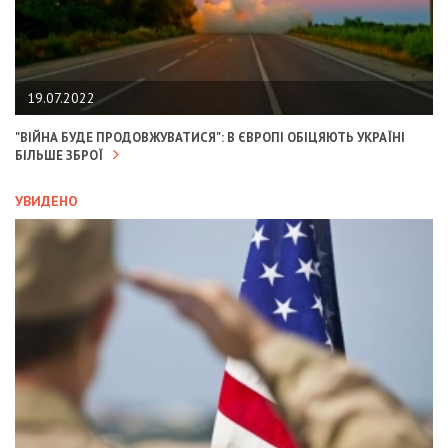
19.07.2022
"ВІЙНА БУДЕ ПРОДОВЖУВАТИСЯ": В ЄВРОПІ ОБІЦЯЮТЬ УКРАЇНІ
БІЛЬШЕ ЗБРОЇ
УВИДЕНО