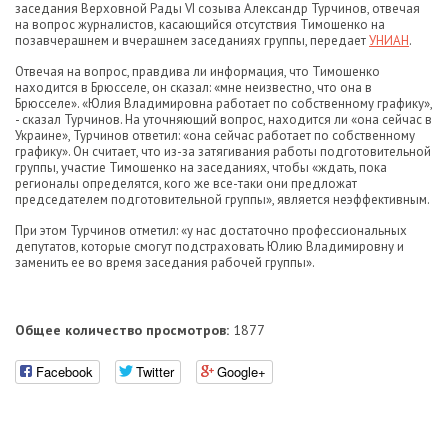
заседания Верховной Рады VI созыва Александр Турчинов, отвечая
на вопрос журналистов, касающийся отсутствия Тимошенко на
позавчерашнем и вчерашнем заседаниях группы, передает
УНИАН
.
Отвечая на вопрос, правдива ли информация, что Тимошенко
находится в Брюсселе, он сказал: «мне неизвестно, что она в
Брюсселе». «Юлия Владимировна работает по собственному графику»,
- сказал Турчинов. На уточняющий вопрос, находится ли «она сейчас в
Украине», Турчинов ответил: «она сейчас работает по собственному
графику». Он считает, что из-за затягивания работы подготовительной
группы, участие Тимошенко на заседаниях, чтобы «ждать, пока
регионалы определятся, кого же все-таки они предложат
председателем подготовительной группы», является неэффективным.
При этом Турчинов отметил: «у нас достаточно профессиональных
депутатов, которые смогут подстраховать Юлию Владимировну и
заменить ее во время заседания рабочей группы».
Общее количество просмотров:
1877
Facebook
Twitter
Google+