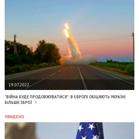
19.07.2022
"ВІЙНА БУДЕ ПРОДОВЖУВАТИСЯ": В ЄВРОПІ ОБІЦЯЮТЬ УКРАЇНІ
БІЛЬШЕ ЗБРОЇ
УВИДЕНО