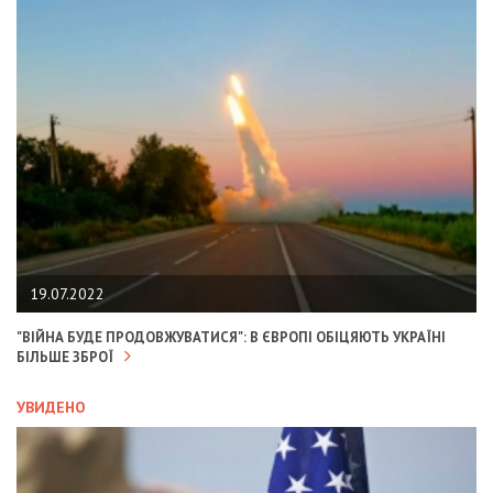
19.07.2022
"ВІЙНА БУДЕ ПРОДОВЖУВАТИСЯ": В ЄВРОПІ ОБІЦЯЮТЬ УКРАЇНІ
БІЛЬШЕ ЗБРОЇ
УВИДЕНО