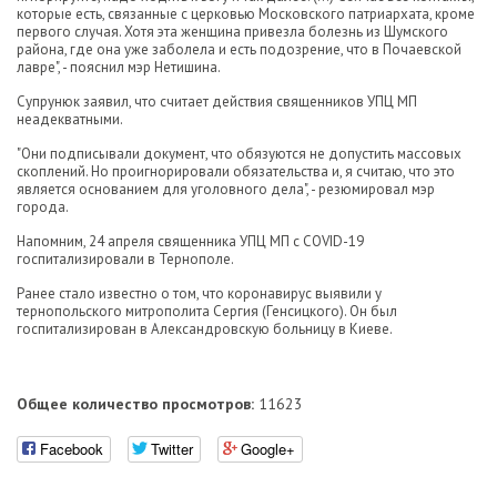
которые есть, связанные с церковью Московского патриархата, кроме
первого случая. Хотя эта женщина привезла болезнь из Шумского
района, где она уже заболела и есть подозрение, что в Почаевской
лавре", - пояснил мэр Нетишина.
Супрунюк заявил, что считает действия священников УПЦ МП
неадекватными.
"Они подписывали документ, что обязуются не допустить массовых
скоплений. Но проигнорировали обязательства и, я считаю, что это
является основанием для уголовного дела", - резюмировал мэр
города.
Напомним, 24 апреля священника УПЦ МП с COVID-19
госпитализировали в Тернополе.
Ранее стало известно о том, что коронавирус выявили у
тернопольского митрополита Сергия (Генсицкого). Он был
госпитализирован в Александровскую больницу в Киеве.
Общее количество просмотров:
11623
Facebook
Twitter
Google+