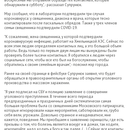
воскресенье мы отправили образцы тех контактных, которые
обнаружили в субботу", - рассказал Супрунюк.
Мэр сообщил, что в лаборатории подтвердили три случая
коронавируса: у священника, диакона и врача, которые тесно
контактировали после пасхальных обрядов. Также у трех членов
семьи священника подтвердили COVID-19.
"К сожалению, жена священника, у которой подтвердили
коронавирусную инфекцию, работает на Хмельницкой АЭС. Сейчас по
всем этим людям определяем контактных лиц, а это большой объем
работы. Ведь только по первым двум лицам мы вынуждены были
проверять более тысячи контактных. Я обратился к людям через
социальные сети, чтобы все кто был на богослужении, чтобы
обратились к своим семейным врачам", - пояснил мэр города.
Ранее на своей странице в фейсбуке Супрунюк заявил, что будет
обращаться в правоохранительные органы об открытии уголовного
производства о массовом заражении.
"Я уже подписал на СБУ и полицию заявление о совершении
уголовного преступления. В течение всего периода
предпраздничных и праздничных дней систематически самая
большая проблема была со священниками Московского патриархата,
которые игнорировали наши мероприятия, саботировали их, грубо
себя вели, угрожали. Довольно странное и неадекватное, мне
кажется, поведение. Мы приобщаем к заявлению скриншоты, где есть
призывы о том, что болезнь является вокург и в домах, так ходите,
игнорируйте, надо ходить к Богу и так далее. (...) Сейчас все контакты,