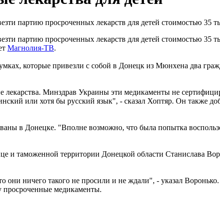
езти партию просроченных лекарств для детей стоимостью 35 т
зти партию просроченных лекарств для детей стоимостью 35 ты
ет
Магнолия-ТВ
.
сумках, которые привезли с собой в Донецк из Мюнхена два гр
ие лекарства. Минздрав Украины эти медикаменты не сертифицир
инский или хотя бы русский язык", - сказал Хоптяр. Он также до
ованы в Донецке. "Вполне возможно, что была попытка воспольз
ице и таможенной территории Донецкой области Станислава Воро
что они ничего такого не просили и не ждали", - указал Вороньк
ну просроченные медикаменты.