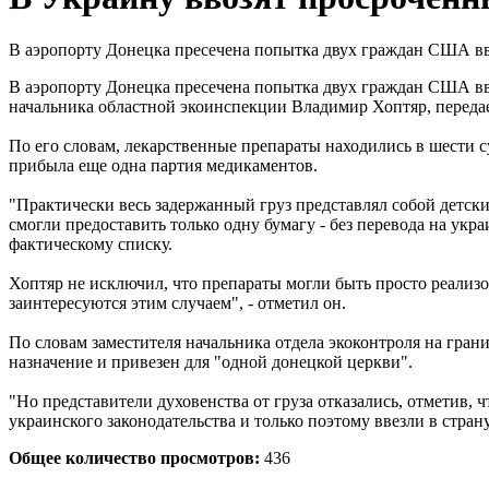
В аэропорту Донецка пресечена попытка двух граждан США вв
В аэропорту Донецка пресечена попытка двух граждан США вве
начальника областной экоинспекции Владимир Хоптяр, переда
По его словам, лекарственные препараты находились в шести 
прибыла еще одна партия медикаментов.
"Практически весь задержанный груз представлял собой детск
смогли предоставить только одну бумагу - без перевода на укра
фактическому списку.
Хоптяр не исключил, что препараты могли быть просто реализ
заинтересуются этим случаем", - отметил он.
По словам заместителя начальника отдела экоконтроля на гран
назначение и привезен для "одной донецкой церкви".
"Но представители духовенства от груза отказались, отметив, 
украинского законодательства и только поэтому ввезли в стра
Общее количество просмотров:
436