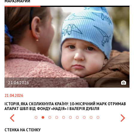
МАРАЗМАРИЙ
21.04.2026
21.04.2026
02
ІСТОРІЯ, ЯКА СКОЛИХНУЛА КРАЇНУ: 10-МІСЯЧНИЙ МАРК ОТРИМАВ
OL
АПАРАТ ШВЛ ВІД ФОНДУ «НАДІЯ» І ВАЛЕРІЯ ДУБІЛЯ
IN
СТЕНКА НА СТЕНКУ