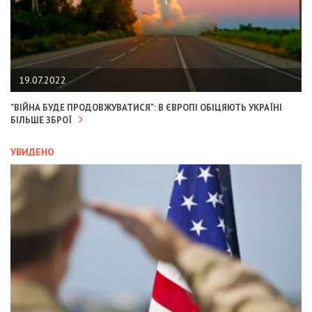
19.07.2022
"ВІЙНА БУДЕ ПРОДОВЖУВАТИСЯ": В ЄВРОПІ ОБІЦЯЮТЬ УКРАЇНІ
БІЛЬШЕ ЗБРОЇ
УВИДЕНО