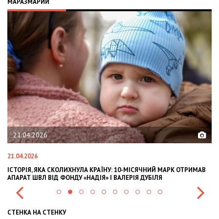
МАРАЗМАРИЙ
21.04.2026
21.04.2026
02
ІСТОРІЯ, ЯКА СКОЛИХНУЛА КРАЇНУ: 10-МІСЯЧНИЙ МАРК ОТРИМАВ
OL
АПАРАТ ШВЛ ВІД ФОНДУ «НАДІЯ» І ВАЛЕРІЯ ДУБІЛЯ
IN
СТЕНКА НА СТЕНКУ