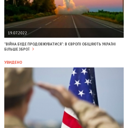
19.07.2022
"ВІЙНА БУДЕ ПРОДОВЖУВАТИСЯ": В ЄВРОПІ ОБІЦЯЮТЬ УКРАЇНІ
БІЛЬШЕ ЗБРОЇ
УВИДЕНО