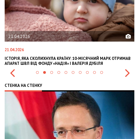
21.04.2026
21.04.2026
02
ІСТОРІЯ, ЯКА СКОЛИХНУЛА КРАЇНУ: 10-МІСЯЧНИЙ МАРК ОТРИМАВ
OL
АПАРАТ ШВЛ ВІД ФОНДУ «НАДІЯ» І ВАЛЕРІЯ ДУБІЛЯ
IN
СТЕНКА НА СТЕНКУ