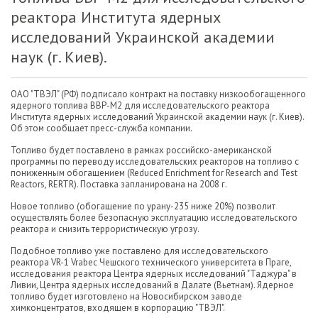
реактора Института ядерных
исследований Украинской академии
наук (г. Киев).
ОАО "ТВЭЛ" (РФ) подписало контракт на поставку низкообогащенного
ядерного топлива ВВР-М2 для исследовательского реактора
Института ядерных исследований Украинской академии наук (г. Киев).
Об этом сообщает пресс-служба компании.
Топливо будет поставлено в рамках российско-американской
программы по переводу исследовательских реакторов на топливо с
пониженным обогащением (Reduced Enrichment for Research and Test
Reactors, RERTR). Поставка запланирована на 2008 г.
Новое топливо (обогащение по урану-235 ниже 20%) позволит
осуществлять более безопасную эксплуатацию исследовательского
реактора и снизить террористическую угрозу.
Подобное топливо уже поставлено для исследовательского
реактора VR-1 Vrabec Чешского технического университета в Праге,
исследования реактора Центра ядерных исследований "Таджура" в
Ливии, Центра ядерных исследований в Далате (Вьетнам). Ядерное
топливо будет изготовлено на Новосибирском заводе
химконцентратов, входящем в корпорацию "ТВЭЛ".