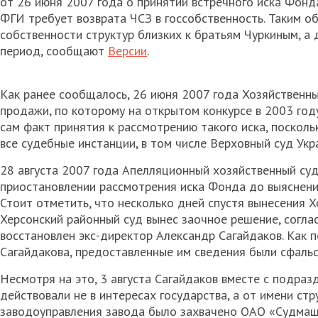
от 26 июня 2007 года о принятии встречного иска Фон
ФГИ требует возврата ЧСЗ в госсобственность. Таким о
собственности структур близких к братьям Чуркиным, а
период, сообщают
Версии
.
Как ранее сообщалось, 26 июня 2007 года Хозяйственны
продажи, по которому на открытом конкурсе в 2003 го
сам факт принятия к рассмотрению такого иска, поскол
все судебные инстанции, в том числе Верховный суд Укр
28 августа 2007 года Апелляционный хозяйственный су
приостановлении рассмотрения иска Фонда до выяснени
Стоит отметить, что несколько дней спустя вынесения 
Херсонский районный суд вынес заочное решение, согла
восстановлен экс-директор Александр Сагайдаков. Как 
Сагайдакова, предоставленные им сведения были сфаль
Несмотря на это, 3 августа Сагайдаков вместе с подраз
действовали не в интересах государства, а от имени ст
заводоуправления завода было захвачено ОАО «Судмашп