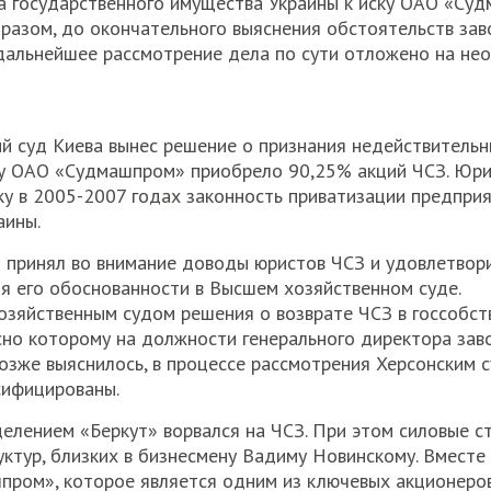
да государственного имущества Украины к иску ОАО «Су
бразом, до окончательного выяснения обстоятельств зав
 дальнейшее рассмотрение дела по сути отложено на не
й суд Киева вынес решение о признания недействительн
ду ОАО «Судмашпром» приобрело 90,25% акций ЧСЗ. Юри
ьку в 2005-2007 годах законность приватизации предпри
аины.
д принял во внимание доводы юристов ЧСЗ и удовлетвор
я его обоснованности в Высшем хозяйственном суде.
Хозяйственным судом решения о возврате ЧСЗ в госсобст
сно которому на должности генерального директора зав
позже выяснилось, в процессе рассмотрения Херсонским 
сифицированы.
делением «Беркут» ворвался на ЧСЗ. При этом силовые с
руктур, близких в бизнесмену Вадиму Новинскому. Вместе
ром», которое является одним из ключевых акционеров