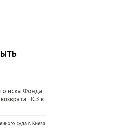
БЫТЬ
ы
ого иска Фонда
возврата ЧСЗ в
нного суда г. Киева