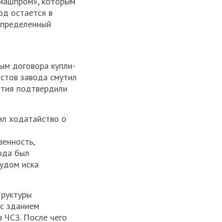
дмашпром», которым
од остается в
определенный
ым договора купли-
стов завода смутил
ятия подтвердили
ил ходатайство о
венность,
ода был
судом иска
труктуры
 с зданием
 ЧСЗ. После чего