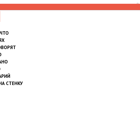
8
 ЧТО
ЯХ
ОВОРЯТ
О
АНО
О
АРИЙ
НА СТЕНКУ