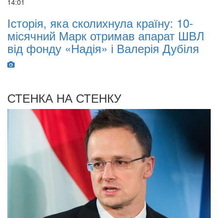
14:01
07
Історія, яка сколихнула країну: 10-
O
місячний Марк отримав апарат ШВЛ
B
від фонду «Надія» і Валерія Дубіля
I
W
СТЕНКА НА СТЕНКУ