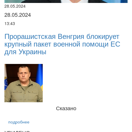
28.05.2024
22
28.05.2024
2
13:43
16
Прорашистская Венгрия блокирует
Н
крупный пакет военной помощи ЕС
п
і
для Украины
р
Сказано
подробнее