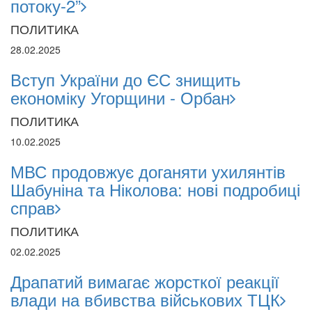
потоку-2”
ПОЛИТИКА
28.02.2025
Вступ України до ЄС знищить
економіку Угорщини - Орбан
ПОЛИТИКА
10.02.2025
МВС продовжує доганяти ухилянтів
Шабуніна та Ніколова: нові подробиці
справ
ПОЛИТИКА
02.02.2025
Драпатий вимагає жорсткої реакції
влади на вбивства військових ТЦК