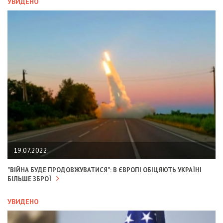
УВИДЕНО
19.07.2022
"ВІЙНА БУДЕ ПРОДОВЖУВАТИСЯ": В ЄВРОПІ ОБІЦЯЮТЬ УКРАЇНІ
БІЛЬШЕ ЗБРОЇ
УВИДЕНО