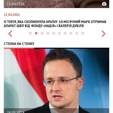
21.04.2026
21.04.2026
02
ІСТОРІЯ, ЯКА СКОЛИХНУЛА КРАЇНУ: 10-МІСЯЧНИЙ МАРК ОТРИМАВ
OL
АПАРАТ ШВЛ ВІД ФОНДУ «НАДІЯ» І ВАЛЕРІЯ ДУБІЛЯ
IN
СТЕНКА НА СТЕНКУ
28.05.2024