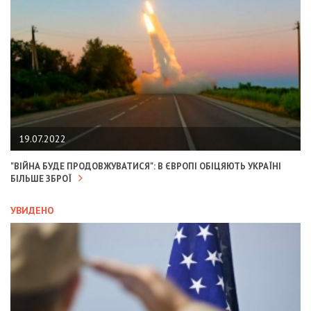
19.07.2022
"ВІЙНА БУДЕ ПРОДОВЖУВАТИСЯ": В ЄВРОПІ ОБІЦЯЮТЬ УКРАЇНІ
БІЛЬШЕ ЗБРОЇ
УВИДЕНО