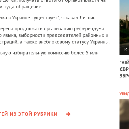
АГЕ
ли туда обращение.
УГО
РОЗ
а в Украине существует", - сказал Литвин.
НА
ЗАК
мерена продолжать организацию референдума
о языка, выборности председателей районных и
траций, а также внеблоковому статусу Украины.
ЭКО
19.
ьную избирательную комиссию более 5 млн.
ТРА
"ВІ
ОБГ
ЄВР
СКА
САН
ЗБР
ПРО
“ПІ
ПОТ
УВИ
ЕЙ ИЗ ЭТОЙ РУБРИКИ
ПОЛ
УКР