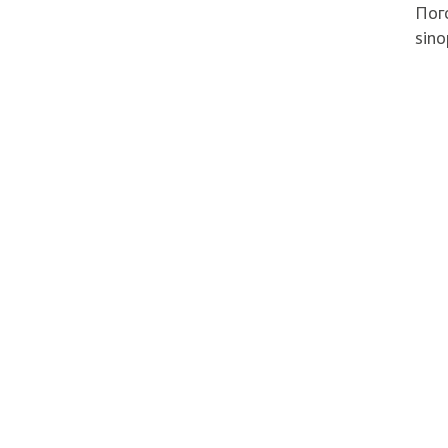
Пого
sino