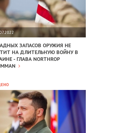
ЩИТЬ
НОМІКУ
РЩИНИ
07.2022
АН
АДНЫХ ЗАПАСОВ ОРУЖИЯ НЕ
ТИТ НА ДЛИТЕЛЬНУЮ ВОЙНУ В
АИНЕ - ГЛАВА NORTHROP
ИТИКА
10.02.2025
UMMAN
МВС
ДОВЖУЄ
АНЯТИ
ЛЯНТІВ
ДЕНО
УНІНА
ОЛОВА:
І
РОБИЦІ
АВ