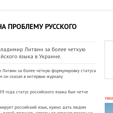
А ПРОБЛЕМУ РУССКОГО
Владимир Литвин за более четкую
йского языка в Украине.
 Литвин за более четкую формулировку статуса
ом он сказал в интервью журналу
89 года статус российского языка был четче
ПОЛ
УВИ
ЗАТ
инирует российский язык, нужно дать людям
ДВО
 детей, получать ответы от органов власти на