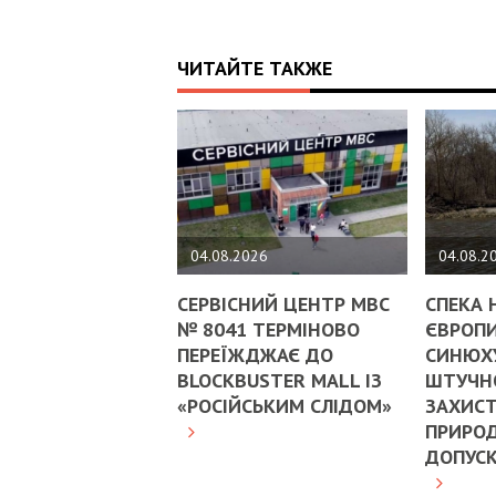
ЧИТАЙТЕ ТАКЖЕ
04.08.2026
04.08.2
СЕРВІСНИЙ ЦЕНТР МВС
СПЕКА 
№ 8041 ТЕРМІНОВО
ЄВРОПИ
ПЕРЕЇЖДЖАЄ ДО
СИНЮХ
BLOCKBUSTER MALL ІЗ
ШТУЧНО
«РОСІЙСЬКИМ СЛІДОМ»
ЗАХИСТ
ПРИРОД
ДОПУС