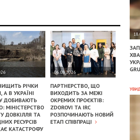
ДО
ЄС
ЗНИ
ЕКО
УГО
-
18.
ОРБ
ЗАП
ХВА
УКР
ПОЛ
GR
026
06.08.2026
ПРО
ДОГ
НИЩИТЬ РІЧКИ
ПАРТНЕРСТВО, ЩО
УХИ
УВИ
, А В УКРАЇНІ
ВИХОДИТЬ ЗА МЕЖІ
ШАБ
У ДОБИВАЮТЬ
ОКРЕМИХ ПРОЄКТІВ:
ТА
НІК
: МІНІСТЕРСТВО
ZDOROVI ТА IRC
НОВ
У ДОВКІЛЛЯ ТА
РОЗПОЧИНАЮТЬ НОВИЙ
ПОД
НИХ РЕСУРСІВ
ЕТАП СПІВПРАЦІ
СПР
КАЄ КАТАСТРОФУ