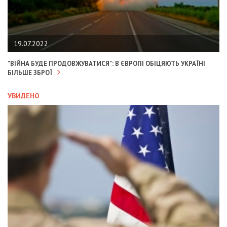
19.07.2022
"ВІЙНА БУДЕ ПРОДОВЖУВАТИСЯ": В ЄВРОПІ ОБІЦЯЮТЬ УКРАЇНІ
БІЛЬШЕ ЗБРОЇ
УВИДЕНО