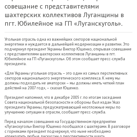
совещание с представителями
шахтерских коллективов Луганщины в
пгт. Юбилейное на ГП «Луганскуголь».
Угольная отрасль одна из важнейших секторов национальной
энергетики и нуждается в дальнейшей модернизации и развитии. Это
подчеркнул президент Украины Виктор Ющенко, открывая совещание
с представителями шахтерских коллективов Луганщины в пгт.
Юбилейное на ГП «Луганскуголь». Об этом сообщает пресс-служба
президента.
«Для Украины угольная отрасль – это один из самых перспективных
секторов национального энергетического комплекса. К нему мы
должны подходить не аматорски – мы должны иметь четкий план
действий на 2007 год», – сказал Ющенко.
Президент напомнил, что в декабре 2005 г. по итогам заседания
Совета национальной безопасности и обороны был издан Указ
президента Украины, предусматривающий неотложные меры по
улучшению ситуации в отрасли, сообщает пресс-служба.
Перед началом совещания на Государственном предприятии
«Луганскуголь» Виктор Ющенко пообщался с шахтерами. В разговоре
с горняками президент подчеркнул, что ныне необходимо
«прекратить любые дискуссии о перспективности шахт».