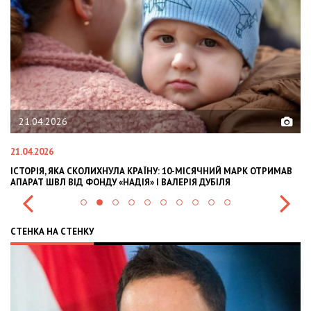
21.04.2026
21.04.2026
02
ІСТОРІЯ, ЯКА СКОЛИХНУЛА КРАЇНУ: 10-МІСЯЧНИЙ МАРК ОТРИМАВ
OL
АПАРАТ ШВЛ ВІД ФОНДУ «НАДІЯ» І ВАЛЕРІЯ ДУБІЛЯ
IN
СТЕНКА НА СТЕНКУ