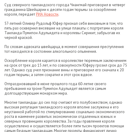
Суд северного таиландского города Чиангмай приговорил в четверг
гражданина Швейцарии к десяти годам тюрьмы за оскорбление
короля, передает
РИА Новости
.
57-летний Оливер Рудольф Юфер признал себя виновным в том, что
пять раз осквернил висевшие на улице плакаты с портретами короля
Таиланда Пумипон Адульядета и королевы Сирикит, забрызгав их
черной краской.
По словам адвоката швейцарца, в момент совершения преступления
тот находился в состоянии алкогольного опьянения.
Оскорбление короля карается в королевстве тюремным заключением
на срок от трех до 15 лет, и по совокупности Юферу грозил срок до 75
лет. Однако суд учел признание вины и приговорил его сначала к 20
годам тюрьмы, а затем сократил и этот срок вдвое.
Отпраздновавший в июне прошлого года 60-летие своего
пребывания на троне Пумипон Адульядет является самым
долгоцарствующим монархом мира.
Многие таиландцы до сих пор считают его полубожеством, однако
высокая репутация таиландского короля вполне заслужена и его
неустанной работой по стимулированию социально-экономического
роста в наименее развитых экономически отдаленных южных и
северных провинциях королевства. За годы правления короля
осуществлено и осуществляется более пяти тысяч проектов помощи
самым бедным таиландцам. Многие проекты финансирует лично