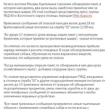
На юго-востоке Москвы бдительные горожане обнаружили пакет, в
котором находились два куска мыла, ошибочно принятые ими за
тротиловые шашки. Об этом сообщил представитель пресс-группы
УВД Юго-Восточного округа столицы, передает
РИА Новости
.
Nревожное сообщение об опасной находке возле дома 18 по
Братиславской улице поступило на службу "02" около 12.00 мск.
"Во дворе 17-этажного дома жильцы нашли пакет с непонятными
брикетами, которые приняли за тротиловые шашки", - сказал источник.
Он отметил, что на место происшествия незамедлительно прибыли
наряды милиции и расчеты пожарных. В ходе обследования находки
служебная собака, обученная на поиск взрывчатых веществ,
показала, что найденная сумка не опасна.
"Когда милиционеры открыли пакет, то обнаружили в нем два куска
хозяйственного мыла", - добавил сотрудник пресс-группы.
По словам представителя управления информации ГУВД, ежедневно
в столице в службу "02" и другие подразделения милиции поступает от
десяти до 15 тревожных звонков от граждан об обнаружении
подозрительных предметов, сумок, пакетов, коробок и от двух до
пяти телефонных сообщений от анонимных абонентов о якобы
заложенных взрывных устройствах.
"Все такие тревожные сообщения проверяются самым тщательным
образом с применением служебных собак и почти всегда с