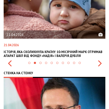
21.04.2026
21.04.2026
02
ІСТОРІЯ, ЯКА СКОЛИХНУЛА КРАЇНУ: 10-МІСЯЧНИЙ МАРК ОТРИМАВ
OL
АПАРАТ ШВЛ ВІД ФОНДУ «НАДІЯ» І ВАЛЕРІЯ ДУБІЛЯ
IN
СТЕНКА НА СТЕНКУ