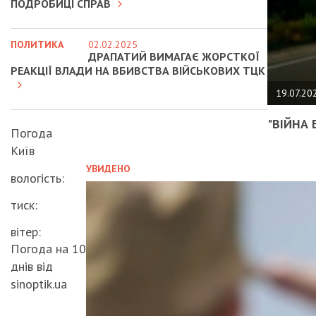
ПОДРОБИЦІ СПРАВ
ПОЛИТИКА
02.02.2025
ДРАПАТИЙ ВИМАГАЄ ЖОРСТКОЇ
РЕАКЦІЇ ВЛАДИ НА ВБИВСТВА ВІЙСЬКОВИХ ТЦК
19.07.20
"ВІЙНА 
Погода
Київ
УВИДЕНО
вологість:
тиск:
вітер:
Погода на 10
днів від
sinoptik.ua