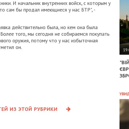
АГЕ
ники. И начальник внутренних войск, с которым у
УГО
то сам бы продал имеющиеся у нас БТР", -
РОЗ
НА
ЗАК
заявка действительно была, но кем она была
. "Более того, мы сегодня не собираемся покупать
вого оружия, потому что у нас избыточная
тметил он.
ЭКО
19.
ТРА
"ВІ
ОБГ
ЄВР
СКА
САН
ЗБР
ПРО
“ПІ
ПОТ
УВИ
ЕЙ ИЗ ЭТОЙ РУБРИКИ
ПОЛ
УКР