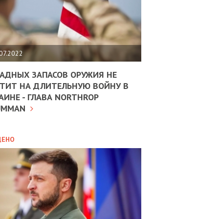
ЩИТЬ
НОМІКУ
РЩИНИ
07.2022
АН
АДНЫХ ЗАПАСОВ ОРУЖИЯ НЕ
ТИТ НА ДЛИТЕЛЬНУЮ ВОЙНУ В
АИНЕ - ГЛАВА NORTHROP
ИТИКА
10.02.2025
UMMAN
МВС
ДОВЖУЄ
АНЯТИ
ЛЯНТІВ
ДЕНО
УНІНА
ОЛОВА:
І
РОБИЦІ
АВ