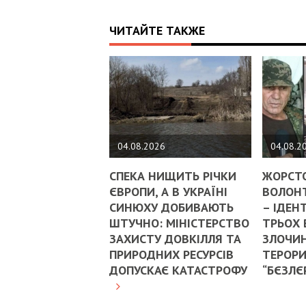
ЧИТАЙТЕ ТАКЖЕ
04.08.2026
04.08.2
СПЕКА НИЩИТЬ РІЧКИ
ЖОРСТ
ЄВРОПИ, А В УКРАЇНІ
ВОЛОНТ
СИНЮХУ ДОБИВАЮТЬ
– ІДЕН
ШТУЧНО: МІНІСТЕРСТВО
ТРЬОХ
ЗАХИСТУ ДОВКІЛЛЯ ТА
ЗЛОЧИН
ПРИРОДНИХ РЕСУРСІВ
ТЕРОРИ
ДОПУСКАЄ КАТАСТРОФУ
“БЄЗЛЄ