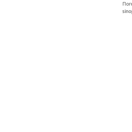
Пого
sino