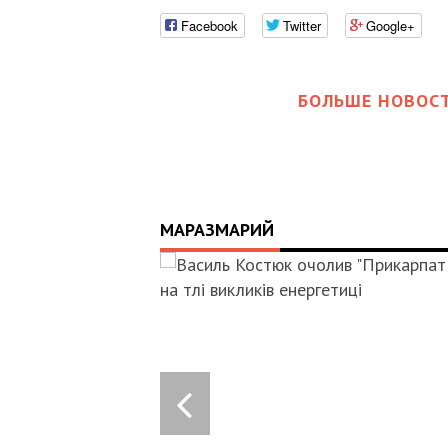
Facebook
Twitter
Google+
БОЛЬШЕ НОВОСТ
МАРАЗМАРИЙ
07:00
BASOV:
INIAN
ES CAN
IONAL