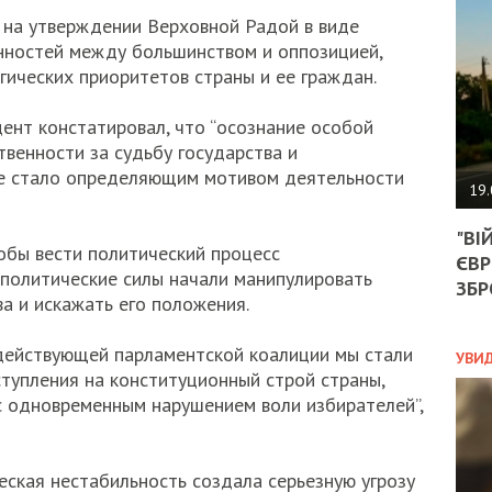
АГЕ
т на утверждении Верховной Радой в виде
УГО
РОЗ
нностей между большинством и оппозицией,
НА
гических приоритетов страны и ее граждан.
ЗАК
дент констатировал, что “осознание особой
венности за судьбу государства и
не стало определяющим мотивом деятельности
ЭКО
19.
ТРА
"ВІ
ОБГ
обы вести политический процесс
ЄВР
СКА
политические силы начали манипулировать
САН
ЗБР
а и искажать его положения.
ПРО
“ПІ
ПОТ
действующей парламентской коалиции мы стали
УВИ
тупления на конституционный строй страны,
 одновременным нарушением воли избирателей”,
ПОЛ
УКР
ская нестабильность создала серьезную угрозу