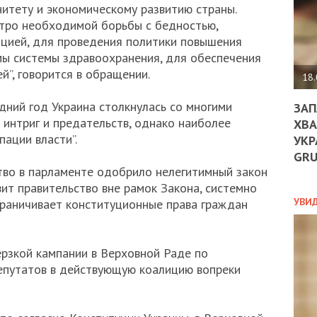
ДО
нитету и экономическому развитию страны.
ЄС
стро необходимой борьбы с бедностью,
ЗНИ
пцией, для проведения политики повышения
ЕКО
мы системы здравоохранения, для обеспечения
УГО
”, говорится в обращении.
-
18.
ОРБ
дний год Украина столкнулась со многими
ЗАП
интриг и предательств, однако наиболее
ХВА
ации власти”.
УКР
ПОЛ
GR
тво в парламенте одобрило нелегитимный закон
ПРО
ДОГ
ит правительство вне рамок Закона, системно
УХИ
УВИ
раничивает конституционные права граждан
ШАБ
ТА
НІК
ерзкой кампании в Верховной Раде по
НОВ
епутатов в действующую коалицию вопреки
ПОД
СПР