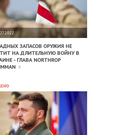
ЩИТЬ
НОМІКУ
РЩИНИ
07.2022
АН
АДНЫХ ЗАПАСОВ ОРУЖИЯ НЕ
ТИТ НА ДЛИТЕЛЬНУЮ ВОЙНУ В
АИНЕ - ГЛАВА NORTHROP
ИТИКА
10.02.2025
UMMAN
МВС
ДОВЖУЄ
АНЯТИ
ЛЯНТІВ
ДЕНО
УНІНА
ОЛОВА:
І
РОБИЦІ
АВ