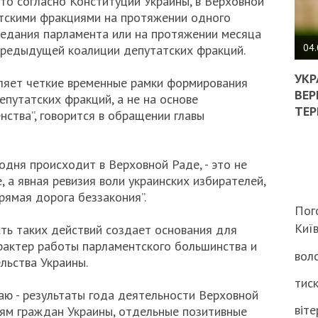
что согласно Конституции Украины, в Верховной
тскими фракциями на протяжении одного
ПОЛ
седания парламента или на протяжении месяца
ВИМ
04.
предыдущей коалиции депутатских фракций.
ЖОР
РЕА
УКР
ляет четкие временные рамки формирования
ВЛА
ВЕР
епутатских фракций, а не на основе
НА
ТЕР
нства”, говорится в обращении главы
ВБИ
ВІЙ
ТЦК
дня происходит в Верховной Раде, - это не
 а явная ревизия воли украинских избирателей,
рямая дорога беззакония”.
Пог
Киї
ть таких действий создает основания для
рактер работы парламентского большинства и
воло
льства Украины.
тиск
аю - результаты года деятельности Верховной
віте
ям граждан Украины, отдельные позитивные