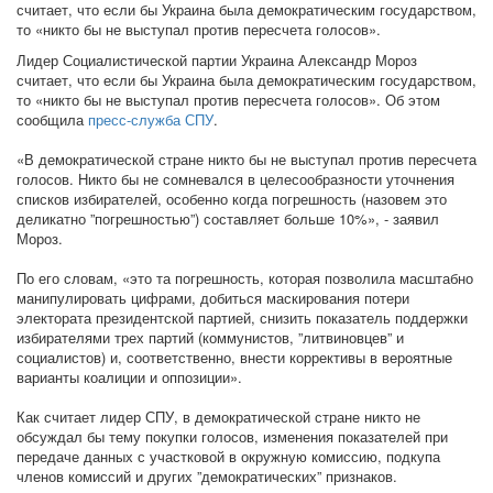
считает, что если бы Украина была демократическим государством,
то «никто бы не выступал против пересчета голосов».
Лидер Социалистической партии Украина Александр Мороз
считает, что если бы Украина была демократическим государством,
то «никто бы не выступал против пересчета голосов». Об этом
сообщила
пресс-служба СПУ
.
«В демократической стране никто бы не выступал против пересчета
голосов. Никто бы не сомневался в целесообразности уточнения
списков избирателей, особенно когда погрешность (назовем это
деликатно ”погрешностью”) составляет больше 10%», - заявил
Мороз.
По его словам, «это та погрешность, которая позволила масштабно
манипулировать цифрами, добиться маскирования потери
электората президентской партией, снизить показатель поддержки
избирателями трех партий (коммунистов, ”литвиновцев” и
социалистов) и, соответственно, внести коррективы в вероятные
варианты коалиции и оппозиции».
Как считает лидер СПУ, в демократической стране никто не
обсуждал бы тему покупки голосов, изменения показателей при
передаче данных с участковой в окружную комиссию, подкупа
членов комиссий и других ”демократических” признаков.