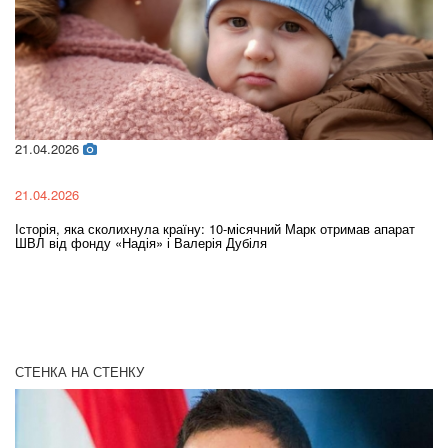
21.04.2026
02
21.04.2026
02
Історія, яка сколихнула країну: 10-місячний Марк отримав апарат
Ol
ШВЛ від фонду «Надія» і Валерія Дубіля
In
СТЕНКА НА СТЕНКУ