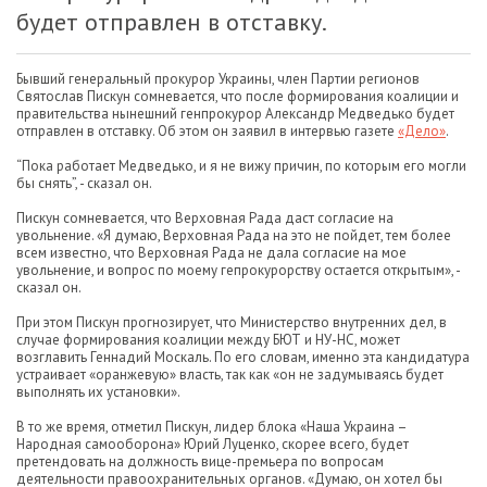
будет отправлен в отставку.
Бывший генеральный прокурор Украины, член Партии регионов
Святослав Пискун сомневается, что после формирования коалиции и
правительства нынешний генпрокурор Александр Медведько будет
отправлен в отставку. Об этом он заявил в интервью газете
«Дело»
.
“Пока работает Медведько, и я не вижу причин, по которым его могли
бы снять”, - сказал он.
Пискун сомневается, что Верховная Рада даст согласие на
увольнение. «Я думаю, Верховная Рада на это не пойдет, тем более
всем известно, что Верховная Рада не дала согласие на мое
увольнение, и вопрос по моему гепрокурорству остается открытым», -
сказал он.
При этом Пискун прогнозирует, что Министерство внутренних дел, в
случае формирования коалиции между БЮТ и НУ-НС, может
возглавить Геннадий Москаль. По его словам, именно эта кандидатура
устраивает «оранжевую» власть, так как «он не задумываясь будет
выполнять их установки».
В то же время, отметил Пискун, лидер блока «Наша Украина –
Народная самооборона» Юрий Луценко, скорее всего, будет
претендовать на должность вице-премьера по вопросам
деятельности правоохранительных органов. «Думаю, он хотел бы