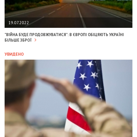
19.07.2022
"ВІЙНА БУДЕ ПРОДОВЖУВАТИСЯ": В ЄВРОПІ ОБІЦЯЮТЬ УКРАЇНІ
БІЛЬШЕ ЗБРОЇ
УВИДЕНО