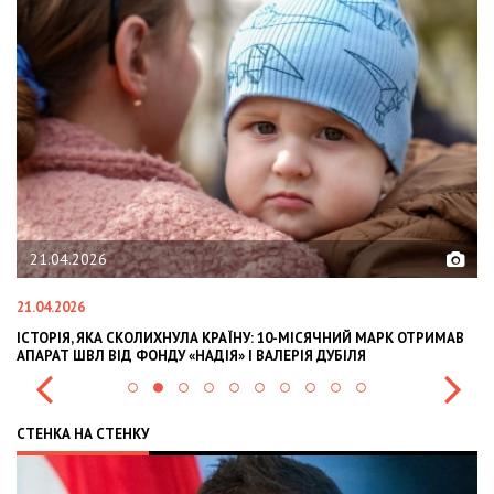
21.04.2026
21.04.2026
02
ІСТОРІЯ, ЯКА СКОЛИХНУЛА КРАЇНУ: 10-МІСЯЧНИЙ МАРК ОТРИМАВ
OL
АПАРАТ ШВЛ ВІД ФОНДУ «НАДІЯ» І ВАЛЕРІЯ ДУБІЛЯ
IN
СТЕНКА НА СТЕНКУ