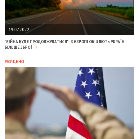
19.07.2022
"ВІЙНА БУДЕ ПРОДОВЖУВАТИСЯ": В ЄВРОПІ ОБІЦЯЮТЬ УКРАЇНІ
БІЛЬШЕ ЗБРОЇ
УВИДЕНО