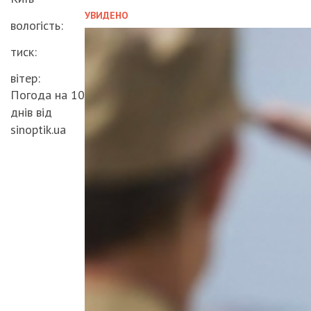
УВИДЕНО
вологість:
тиск:
вітер:
Погода на 10
днів від
sinoptik.ua