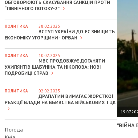
ОБГОВОРЮЮТЬ СКАСУВАННЯ САНКЦІЙ ПРОТИ
“ПІВНІЧНОГО ПОТОКУ-2”
ПОЛИТИКА
28.02.2025
ВСТУП УКРАЇНИ ДО ЄС ЗНИЩИТЬ
ЕКОНОМІКУ УГОРЩИНИ - ОРБАН
ПОЛИТИКА
10.02.2025
МВС ПРОДОВЖУЄ ДОГАНЯТИ
УХИЛЯНТІВ ШАБУНІНА ТА НІКОЛОВА: НОВІ
ПОДРОБИЦІ СПРАВ
ПОЛИТИКА
02.02.2025
ДРАПАТИЙ ВИМАГАЄ ЖОРСТКОЇ
РЕАКЦІЇ ВЛАДИ НА ВБИВСТВА ВІЙСЬКОВИХ ТЦК
19.07.20
"ВІЙНА 
Погода
Київ