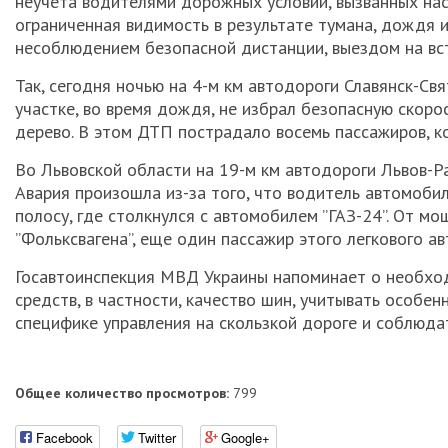
неучета водителями дорожных условий, вызванных наст
ограниченная видимость в результате тумана, дождя 
несоблюдением безопасной дистанции, выездом на вс
Так, сегодня ночью на 4-м км автодороги Славянск-Св
участке, во время дождя, не избрал безопасную скорост
дерево. В этом ДТП пострадало восемь пассажиров, к
Во Львовской области на 19-м км автодороги Львов-Р
Авария произошла из-за того, что водитель автомобил
полосу, где столкнулся с автомобилем ”ГАЗ-24”. От м
”Фольксвагена”, еще один пассажир этого легкового а
Госавтоинспекция МВД Украины напоминает о необход
средств, в частности, качество шин, учитывать особе
специфике управления на скользкой дороге и соблюда
Общее количество просмотров:
799
Facebook
Twitter
Google+