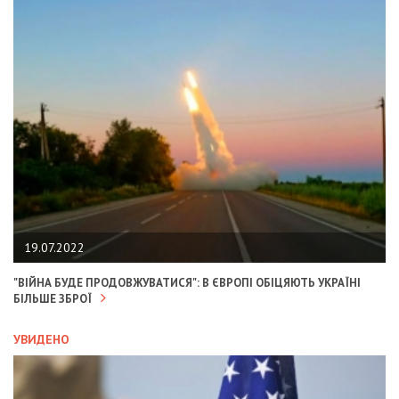
19.07.2022
"ВІЙНА БУДЕ ПРОДОВЖУВАТИСЯ": В ЄВРОПІ ОБІЦЯЮТЬ УКРАЇНІ
БІЛЬШЕ ЗБРОЇ
УВИДЕНО