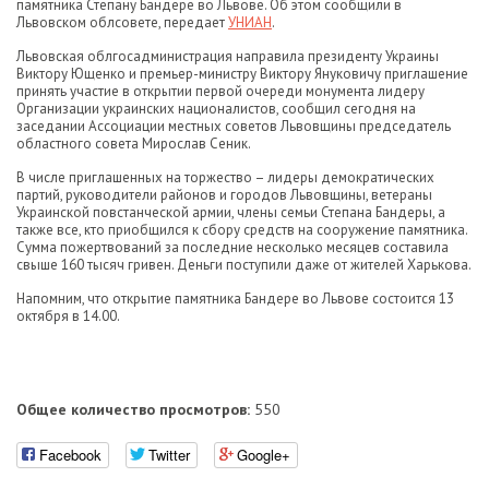
памятника Степану Бандере во Львове. Об этом сообщили в
Львовском облсовете, передает
УНИАН
.
Львовская облгосадминистрация направила президенту Украины
Виктору Ющенко и премьер-министру Виктору Януковичу приглашение
принять участие в открытии первой очереди монумента лидеру
Организации украинских националистов, сообщил сегодня на
заседании Ассоциации местных советов Львовщины председатель
областного совета Мирослав Сеник.
В числе приглашенных на торжество – лидеры демократических
партий, руководители районов и городов Львовщины, ветераны
Украинской повстанческой армии, члены семьи Степана Бандеры, а
также все, кто приобщился к сбору средств на сооружение памятника.
Сумма пожертвований за последние несколько месяцев составила
свыше 160 тысяч гривен. Деньги поступили даже от жителей Харькова.
Напомним, что открытие памятника Бандере во Львове состоится 13
октября в 14.00.
Общее количество просмотров:
550
Facebook
Twitter
Google+