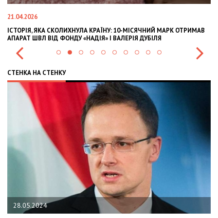
21.04.2026
02
ІСТОРІЯ, ЯКА СКОЛИХНУЛА КРАЇНУ: 10-МІСЯЧНИЙ МАРК ОТРИМАВ
OL
АПАРАТ ШВЛ ВІД ФОНДУ «НАДІЯ» І ВАЛЕРІЯ ДУБІЛЯ
IN
СТЕНКА НА СТЕНКУ
28.05.2024