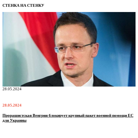
СТЕНКА НА СТЕНКУ
28.05.2024
2
28.05.2024
2
Прорашистская Венгрия блокирует крупный пакет военной помощи ЕС
Н
для Украины
м