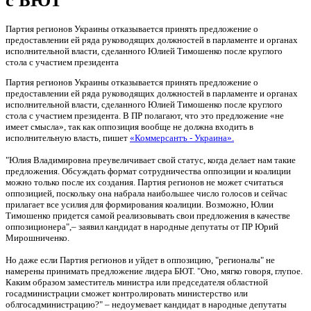
с БЮТ
Партия регионов Украины отказывается принять предложение о
предоставлении ей ряда руководящих должностей в парламенте и органах
исполнительной власти, сделанного Юлией Тимошенко после круглого
стола с участием президента
Партия регионов Украины отказывается принять предложение о
предоставлении ей ряда руководящих должностей в парламенте и органах
исполнительной власти, сделанного Юлией Тимошенко после круглого
стола с участием президента. В ПР полагают, что это предложение «не
имеет смысла», так как оппозиция вообще не должна входить в
исполнительную власть, пишет
«Коммерсантъ - Украина».
"Юлия Владимировна преувеличивает свой статус, когда делает нам такие
предложения. Обсуждать формат сотрудничества оппозиции и коалиции
можно только после их создания. Партия регионов не может считаться
оппозицией, поскольку она набрала наибольшее число голосов и сейчас
прилагает все усилия для формирования коалиции. Возможно, Юлии
Тимошенко придется самой реализовывать свои предложения в качестве
оппозиционера",– заявил кандидат в народные депутаты от ПР Юрий
Мирошниченко.
Но даже если Партия регионов и уйдет в оппозицию, "регионалы" не
намерены принимать предложение лидера БЮТ. "Оно, мягко говоря, глупое.
Каким образом заместитель министра или председателя областной
госадминистрации сможет контролировать министерство или
облгосадминистрацию?" – недоумевает кандидат в народные депутаты