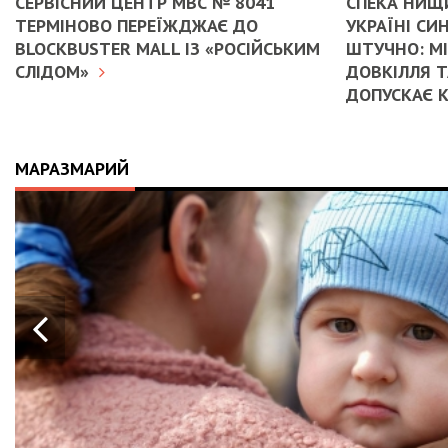
СЕРВІСНИЙ ЦЕНТР МВС № 8041
СПЕКА НИЩИ
ТЕРМІНОВО ПЕРЕЇЖДЖАЄ ДО
УКРАЇНІ С
BLOCKBUSTER MALL ІЗ «РОСІЙСЬКИМ
ШТУЧНО: М
СЛІДОМ»
ДОВКІЛЛЯ Т
ДОПУСКАЄ 
МАРАЗМАРИЙ
21.04.2026
14:01
ІСТОРІЯ, ЯКА СКОЛИХНУЛА КРА
10-МІСЯЧНИЙ МАРК ОТРИМАВ
АПАРАТ ШВЛ ВІД ФОНДУ «НАДІ
ВАЛЕРІЯ ДУБІЛЯ