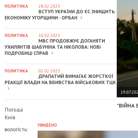
ПОЛИТИКА
28.02.2025
ВСТУП УКРАЇНИ ДО ЄС ЗНИЩИТЬ
ЕКОНОМІКУ УГОРЩИНИ - ОРБАН
ПОЛИТИКА
10.02.2025
МВС ПРОДОВЖУЄ ДОГАНЯТИ
УХИЛЯНТІВ ШАБУНІНА ТА НІКОЛОВА: НОВІ
ПОДРОБИЦІ СПРАВ
ПОЛИТИКА
02.02.2025
ДРАПАТИЙ ВИМАГАЄ ЖОРСТКОЇ
РЕАКЦІЇ ВЛАДИ НА ВБИВСТВА ВІЙСЬКОВИХ ТЦК
19.07.20
"ВІЙНА 
Погода
Київ
УВИДЕНО
вологість: