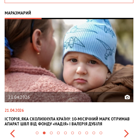
МАРАЗМАРИЙ
21.04.2026
21.04.2026
02
ІСТОРІЯ, ЯКА СКОЛИХНУЛА КРАЇНУ: 10-МІСЯЧНИЙ МАРК ОТРИМАВ
OL
АПАРАТ ШВЛ ВІД ФОНДУ «НАДІЯ» І ВАЛЕРІЯ ДУБІЛЯ
IN