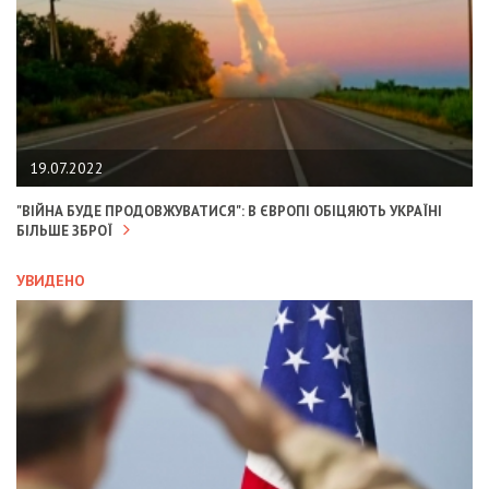
19.07.2022
"ВІЙНА БУДЕ ПРОДОВЖУВАТИСЯ": В ЄВРОПІ ОБІЦЯЮТЬ УКРАЇНІ
БІЛЬШЕ ЗБРОЇ
УВИДЕНО