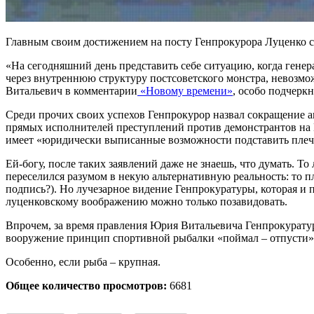
Главным своим достижением на посту Генпрокурора Луценко с
«На сегодняшний день представить себе ситуацию, когда генер
через внутреннюю структуру постсоветского монстра, невозмож
Витальевич в комментарии
«Новому времени»
, особо подчерк
Среди прочих своих успехов Генпрокурор назвал сокращение ап
прямых исполнителей преступлений против демонстрантов на Май
имеет «юридически выписанные возможности подставить плеч
Ей-богу, после таких заявлений даже не знаешь, что думать. Т
переселился разумом в некую альтернативную реальность: то пле
подпись?). Но лучезарное видение Генпрокуратуры, которая и п
луценковскому воображению можно только позавидовать.
Впрочем, за время правления Юрия Витальевича Генпрокуратур
вооружение принцип спортивной рыбалки «поймал – отпусти»? Т
Особенно, если рыба – крупная.
Общее количество просмотров:
6681