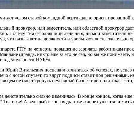
читает «слом старой командной вертикально ориентированной к
альный прокурор, или заместитель, или областной прокурор дае
но. Почему? На сегодняшний день ни я, ни мои заместители не м
нув, что назначают на должности и увольняют «исключительно о
парата ГПУ на четверть, повышение зарплаты работникам прокур
дане (правда, никто еще за это не сел, но вы же понимаете, не 
о в деятельности НАБУ».
о ли Юрий Витальевич поспешил отчитаться об успехах, не успев 
чо с ногой спутает, то вдруг подписи ставит под решениями, на 
альцем не смеет тронуть неугодный бизнес или политика, – это,
а действительно сильно изменилась. В конце концов, когда еще
о-то же! А ведь рыба – она ведь тоже живое существо и жить х