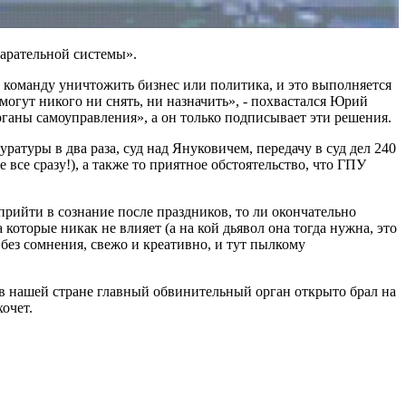
арательной системы».
т команду уничтожить бизнес или политика, и это выполняется
огут никого ни снять, ни назначить», - похвастался Юрий
рганы самоуправления», а он только подписывает эти решения.
атуры в два раза, суд над Януковичем, передачу в суд дел 240
все сразу!), а также то приятное обстоятельство, что ГПУ
прийти в сознание после праздников, то ли окончательно
которые никак не влияет (а на кой дьявол она тогда нужна, это
 без сомнения, свежо и креативно, и тут пылкому
 в нашей стране главный обвинительный орган открыто брал на
очет.