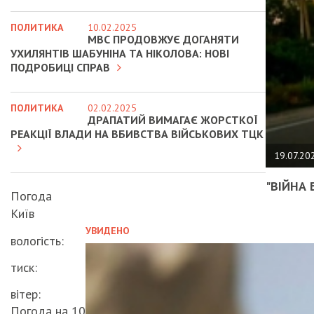
ПОЛИТИКА
10.02.2025
МВС ПРОДОВЖУЄ ДОГАНЯТИ
УХИЛЯНТІВ ШАБУНІНА ТА НІКОЛОВА: НОВІ
ПОДРОБИЦІ СПРАВ
ПОЛИТИКА
02.02.2025
ДРАПАТИЙ ВИМАГАЄ ЖОРСТКОЇ
РЕАКЦІЇ ВЛАДИ НА ВБИВСТВА ВІЙСЬКОВИХ ТЦК
19.07.20
"ВІЙНА 
Погода
Київ
УВИДЕНО
вологість:
тиск:
вітер:
Погода на 10