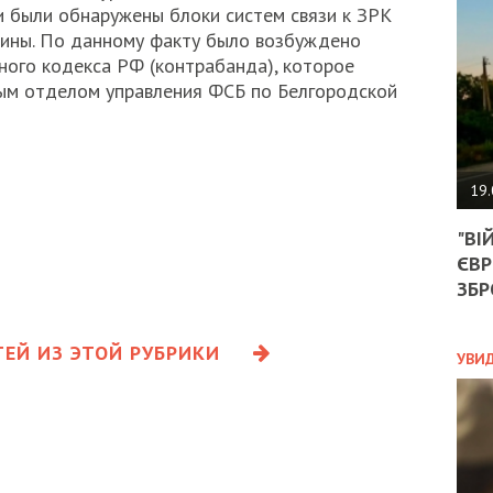
АГЕ
 были обнаружены блоки систем связи к ЗРК
УГО
аины. По данному факту было возбуждено
РОЗ
вного кодекса РФ (контрабанда), которое
НА
ным отделом управления ФСБ по Белгородской
ЗАК
ЭКО
19.
ТРА
"ВІ
ОБГ
ЄВР
СКА
САН
ЗБР
ПРО
“ПІ
ЕЙ ИЗ ЭТОЙ РУБРИКИ
ПОТ
УВИ
ПОЛ
УКР