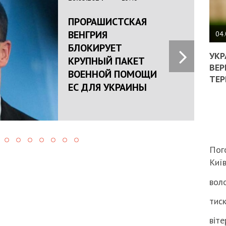
ПОЛ
ПРОРАШИСТСКАЯ
ВЕНГРИЯ
ВИМ
04.
ЖОР
БЛОКИРУЕТ
РЕА
УКР
КРУПНЫЙ ПАКЕТ
ВЛА
ВЕР
ВОЕННОЙ ПОМОЩИ
НА
ТЕР
ВБИ
ЕС ДЛЯ УКРАИНЫ
ВІЙ
ТЦК
Пог
Киї
воло
тиск
віте