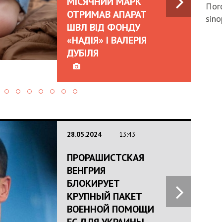
МІСЯЧНИЙ МАРК
Пого
ОТРИМАВ АПАРАТ
sino
ШВЛ ВІД ФОНДУ
«НАДІЯ» І ВАЛЕРІЯ
ДУБІЛЯ
28.05.2024
13:43
ПРОРАШИСТСКАЯ
ВЕНГРИЯ
БЛОКИРУЕТ
КРУПНЫЙ ПАКЕТ
ВОЕННОЙ ПОМОЩИ
ЕС ДЛЯ УКРАИНЫ