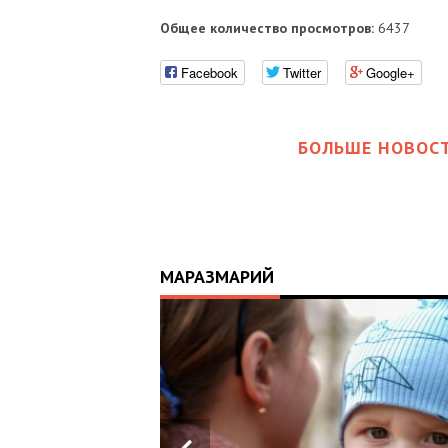
Общее количество просмотров:
6437
Facebook
Twitter
Google+
БОЛЬШЕ НОВОСТ
МАРАЗМАРИЙ
17:25
ИЙ
ЦЬ
 ОТРИМАВ