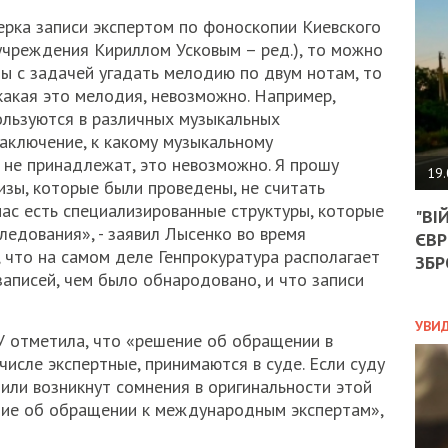
АГЕ
УГО
ерка записи экспертом по фоноскопии Киевского
РОЗ
учреждения Кириллом Усковым – ред.), то можно
НА
ы с задачей угадать мелодию по двум нотам, то
ЗАК
какая это мелодия, невозможно. Например,
пользуются в различных музыкальных
заключение, к какому музыкальному
не принадлежат, это невозможно. Я прошу
ЭКО
19.
зы, которые были проведены, не считать
ТРА
 нас есть специализированные структуры, которые
"ВІ
ОБГ
ледования», - заявил Лысенко во время
ЄВР
СКА
 что на самом деле Генпрокуратура располагает
САН
ЗБР
аписей, чем было обнародовано, и что записи
ПРО
“ПІ
ПОТ
УВИ
У отметила, что «решение об обращении в
исле экспертные, принимаются в суде. Если суду
или возникнут сомнения в оригинальности этой
ПОЛ
ение об обращении к международным экспертам»,
УКР