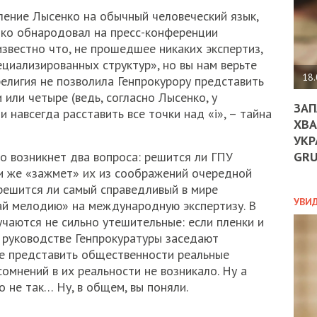
ДО
ление Лысенко на обычный человеческий язык,
ЄС
ко обнародовал на пресс-конференции
ЗНИ
ЕКО
звестно что, не прошедшее никаких экспертиз,
УГО
циализированных структур», но вы нам верьте
-
18.
религия не позволила Генпрокурору представить
ОРБ
 или четыре (ведь, согласно Лысенко, у
ЗАП
и навсегда расставить все точки над «i», – тайна
ХВА
УКР
ПОЛ
GR
но возникнет два вопроса: решится ли ГПУ
ПРО
и же «зажмет» их из соображений очередной
ДОГ
решится ли самый справедливый в мире
УХИ
УВИ
дай мелодию» на международную экспертизу. В
ШАБ
чаются не сильно утешительные: если пленки и
ТА
в руководстве Генпрокуратуры заседают
НІК
е представить общественности реальные
НОВ
сомнений в их реальности не возникало. Ну а
ПОД
СПР
о не так… Ну, в общем, вы поняли.