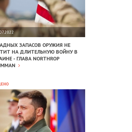
ЩИТЬ
НОМІКУ
РЩИНИ
07.2022
АН
АДНЫХ ЗАПАСОВ ОРУЖИЯ НЕ
ТИТ НА ДЛИТЕЛЬНУЮ ВОЙНУ В
АИНЕ - ГЛАВА NORTHROP
ИТИКА
10.02.2025
UMMAN
МВС
ДОВЖУЄ
АНЯТИ
ЛЯНТІВ
ДЕНО
УНІНА
ОЛОВА:
І
РОБИЦІ
АВ