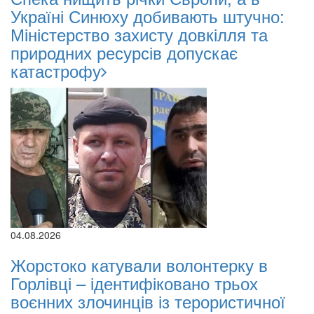
Україні Синюху добивають штучно:
Міністерство захисту довкілля та
природних ресурсів допускає
катастрофу
04.08.2026
Жорстоко катували волонтерку в
Горлівці – ідентифіковано трьох
воєнних злочинців із терористичної