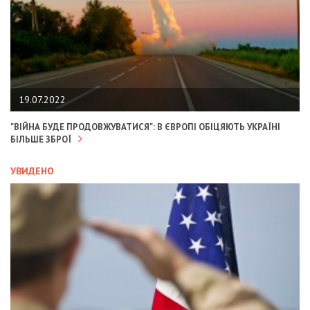
19.07.2022
"ВІЙНА БУДЕ ПРОДОВЖУВАТИСЯ": В ЄВРОПІ ОБІЦЯЮТЬ УКРАЇНІ
БІЛЬШЕ ЗБРОЇ
УВИДЕНО