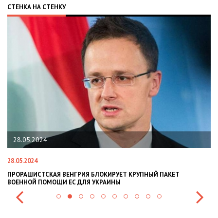
СТЕНКА НА СТЕНКУ
.05.2024
22.01.2
.2024
22.01.2024
АШИСТСКАЯ ВЕНГРИЯ БЛОКИРУЕТ КРУПНЫЙ ПАКЕТ
НАЦПОЛІ
ННОЙ ПОМОЩИ ЕС ДЛЯ УКРАИНЫ
СИТУАЦІЇ 