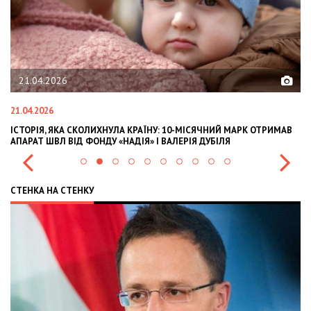
21.04.2026
21.04.2026
02
ІСТОРІЯ, ЯКА СКОЛИХНУЛА КРАЇНУ: 10-МІСЯЧНИЙ МАРК ОТРИМАВ
OL
АПАРАТ ШВЛ ВІД ФОНДУ «НАДІЯ» І ВАЛЕРІЯ ДУБІЛЯ
IN
СТЕНКА НА СТЕНКУ