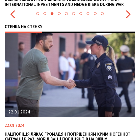
INTERNATIONAL INVESTMENTS AND HEDGE RISKS DURING WAR
В
СТЕНКА НА СТЕНКУ
22.01.2024
22.01.2024
28
НАЦПОЛІЦІЯ ЛЯКАЄ ГРОМАДЯН ПОГІРШЕННЯМ КРИМІНОГЕННОЇ
У
СИТУАЦІЇ В РАЗІ МОБІЛІЗАЦІЇ ПОЛІЦІЯНТІВ НА ВІЙНУ
С