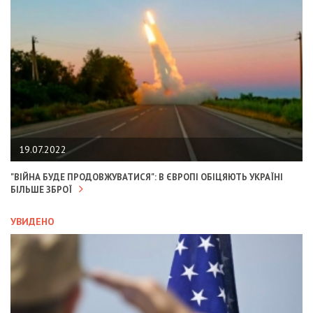
19.07.2022
"ВІЙНА БУДЕ ПРОДОВЖУВАТИСЯ": В ЄВРОПІ ОБІЦЯЮТЬ УКРАЇНІ
БІЛЬШЕ ЗБРОЇ
УВИДЕНО