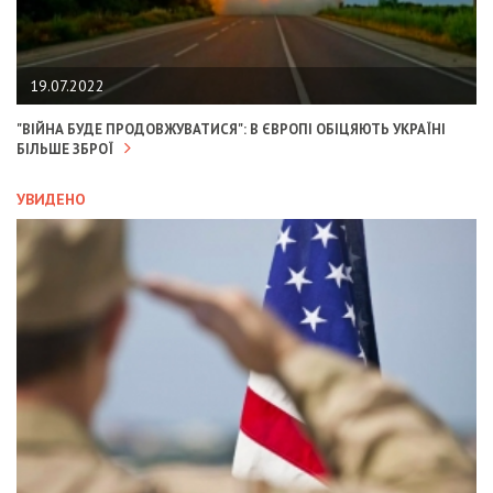
19.07.2022
"ВІЙНА БУДЕ ПРОДОВЖУВАТИСЯ": В ЄВРОПІ ОБІЦЯЮТЬ УКРАЇНІ
БІЛЬШЕ ЗБРОЇ
УВИДЕНО