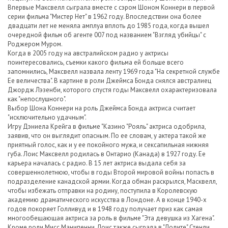
Впервые Максвелл сыграла вместе с сэром Шоном Коннери в первой
серии фильма "Мистер Нет" в 1962 году. Впоследствии она более
двадцати лет не меняла амплуа вплоть до 1985 года, когда вышел
очередной фильм об агенте 007 под названием "Взгляд убийцы" с
Роджером Муром.
Когда в 2005 году на австралийском радио у актрисы
поинтересовались, съемки какого фильма ей больше всего
запомнились, Максвелл назвала ленту 1969 года "На секретной службе
Ее величества". В картине в роли Джеймса Бонда снялся австралиец
Джордж Лэзенби, которого спустя годы Максвелл охарактеризовала
как "непослушного".
Выбор Шона Коннери на роль Джеймса Бонда актриса считает
"исключительно удачным".
Игру Дэниела Крейга в фильме "Казино "Рояль" актриса одобрила,
заявив, что он выглядит опасным. По ее словам, у актера такой же
приятный голос, как и у ее покойного мужа, и сексапильная нижняя
губа. Лоис Максвелл родилась в Онтарио (Канада) в 1927 году. Ее
карьера началась с радио. В 15 лет актриса выдала себя за
совершеннолетнюю, чтобы в годы Второй мировой войны попасть в
подразделение канадской армии. Когда обман раскрылся, Масквелл,
чтобы избежать отправки на родину, поступила в Королевскую
академию драматического искусства в Лондоне. А в конце 1940-х
годов покоряет Голливуд и в 1948 году получает приз как самая
многообещающая актриса за роль в фильме "Эта девушка из Хагена".
Кроме роли Мисс Манипенни, Лоис также сыграла в "Лолите" Стенли