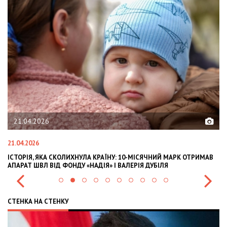
21.04.2026
21.04.2026
02
ІСТОРІЯ, ЯКА СКОЛИХНУЛА КРАЇНУ: 10-МІСЯЧНИЙ МАРК ОТРИМАВ
OL
АПАРАТ ШВЛ ВІД ФОНДУ «НАДІЯ» І ВАЛЕРІЯ ДУБІЛЯ
IN
СТЕНКА НА СТЕНКУ