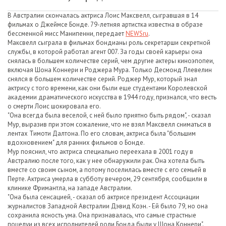
В Австралии скончалась актриса Лоис Максвелл, сыгравшая в 14
фильмах о Джеймсе Бонде. 79-летняя артистка известна в образе
бессменной мисс Манипенни, передает
NEWSru
.
Максвелл сыграла в фильмах бондианы роль секретарши секретной
службы, в которой работал агент 007. За годы своей карьеры она
снялась в большем количестве серий, чем другие актеры киноэпопеи,
включая Шона Коннери и Роджера Мура. Только Десмонд Ллевелин
снялся в большем количестве серий. Роджер Мур, который знал
актрису с того времени, как они были еще студентами Королевской
академии драматического искусства в 1944 году, признался, что весть
о смерти Лоис шокировала его.
"Она всегда была веселой, с ней было приятно быть рядом", - сказал
Мур, выразив при этом сожаление, что не взял Максвелл сниматься в
лентах Тимоти Далтона. По его словам, актриса была "большим
вдохновением" для ранних фильмов о Бонде.
Мур пояснил, что актриса специально переехала в 2001 году в
Австралию после того, как у нее обнаружили рак. Она хотела быть
вместе со своим сыном, а потому поселилась вместе с его семьей в
Перте. Актриса умерла в субботу вечером, 29 сентября, сообщили в
клинике Фримантла, на западе Австралии.
"Она была сенсацией, - сказал об актрисе президент Ассоциации
журналистов Западной Австралии Дэвид Коэн. - Ей было 79, но она
сохранила ясность ума. Она признавалась, что самые страстные
поцелуи из всех исполнителей роли Бонда были у Шона Коннери".