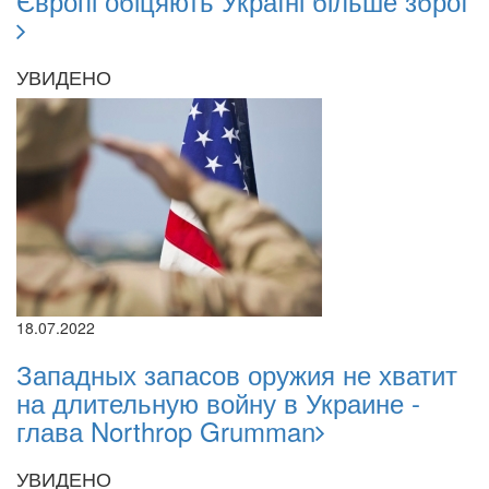
Європі обіцяють Україні більше зброї
УВИДЕНО
18.07.2022
Западных запасов оружия не хватит
на длительную войну в Украине -
глава Northrop Grumman
УВИДЕНО