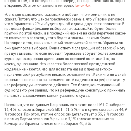
вопрос о том, кто победил на внеочередных парламентских выборах
в Украине. Об этом он заявил в интервью
Би-Би-Си
.
«Сегодня однозначно сказать, кто победит - по-моему, никто не
скажет. Потому что шансы практически равные, что у Партии регионов,
что у "оранжевых". Речь будет идти об одном, двух, трех процентах. В
пределах фальсификации выборов, так сказать. Кто будет более
прыткий по этой части, и в последний момент на себя перетянет какое-
то количество голосов, у того будет и власть», - заявил Кучма.
На вопрос о том, каких изменений политической системы Украины он
ожидает после выборов, Кучма ответил следующим образом: «Я могу
предугадывать, что если победят "оранжевые", будет более жесткий
курс и односторонняя ориентация во внешней политике. Это, по-
моему, однозначно. Что касается более жесткой президентской
модели, мне кажется, что для возврата назад к президентско-
парламентской республике никаких оснований нет. Как и что ни делай,
окончательное слово за парламентом. А надеяться на референдум - у
нас референдум непрямого действия. Тем более, конституционный
суд когда-то уже заявил, что на референдуме конституцию принимать
нельзя. Есть заключение конституционного суда».
Напомним, что по данным Национального экзит-пола НУ-НС набирает
13, 4 % голосов избирателей, БЮТ - 31, 5 %, что в сумме составляет 44, 9
% голосов. При этом, этот же опрос свидетельствует о 35, 2 % голосах
в пользу Партии регионов Украины и 5,1% голосах отданных за
Компартию Украины - вместе они набирают 40, 3 %.