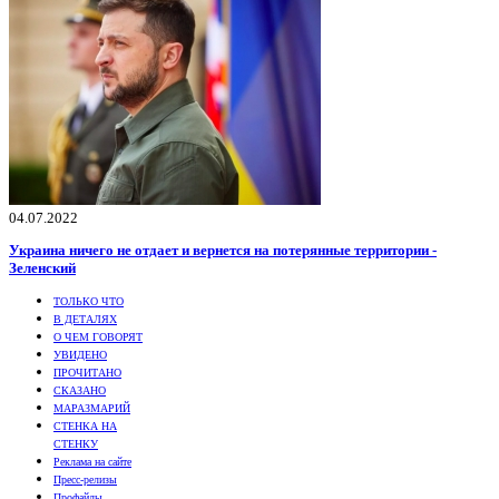
04.07.2022
Украина ничего не отдает и вернется на потерянные территории -
Зеленский
ТОЛЬКО ЧТО
В ДЕТАЛЯХ
О ЧЕМ ГОВОРЯТ
УВИДЕНО
ПРОЧИТАНО
СКАЗАНО
МАРАЗМАРИЙ
СТЕНКА НА
СТЕНКУ
Реклама на сайте
Пресс-релизы
Профайлы