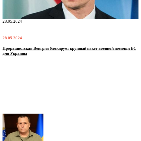
28.05.2024
2
28.05.2024
2
Прорашистская Венгрия блокирует крупный пакет военной помощи ЕС
Н
для Украины
м