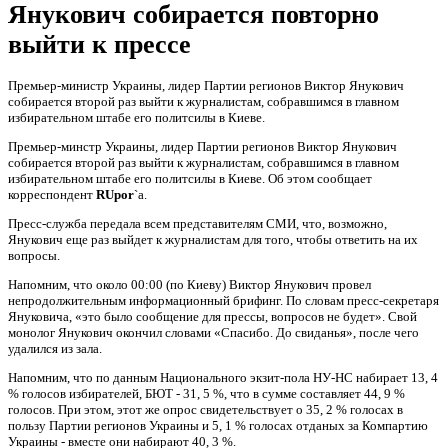
Янукович собирается повторно
выйти к прессе
Премьер-министр Украины, лидер Партии регионов Виктор Янукович
собирается второй раз выйти к журналистам, собравшимся в главном
избирательном штабе его политсилы в Киеве.
Премьер-минстр Украины, лидер Партии регионов Виктор Янукович
собирается второй раз выйти к журналистам, собравшимся в главном
избирательном штабе его политсилы в Киеве. Об этом сообщает
корреспондент
RUpor
`а.
Пресс-служба передала всем представителям СМИ, что, возможно,
Янукович еще раз выйдет к журналистам для того, чтобы ответить на их
вопросы.
Напомним, что около 00:00 (по Киеву) Виктор Янукович провел
непродолжительным информационный брифинг. По словам пресс-секретаря
Януковича, «это было сообщение для прессы, вопросов не будет». Свой
монолог Янукович окончил словами «Спасибо. До свиданья», после чего
удалился из зала.
Напомним, что по данным Национального экзит-пола НУ-НС набирает 13, 4
% голосов избирателей, БЮТ - 31, 5 %, что в сумме составляет 44, 9 %
голосов. При этом, этот же опрос свидетельствует о 35, 2 % голосах в
пользу Партии регионов Украины и 5, 1 % голосах отданых за Компартию
Украины - вместе они набирают 40, 3 %.