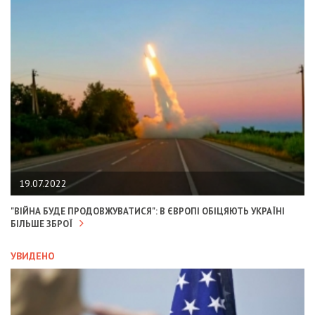
19.07.2022
"ВІЙНА БУДЕ ПРОДОВЖУВАТИСЯ": В ЄВРОПІ ОБІЦЯЮТЬ УКРАЇНІ
БІЛЬШЕ ЗБРОЇ
УВИДЕНО