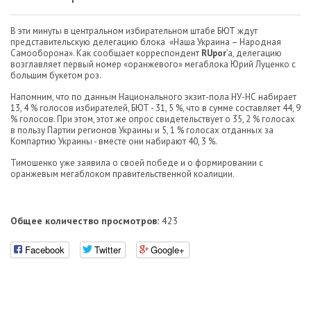
В эти минуты в центральном избирательном штабе БЮТ ждут
представительскую делегацию блока «Наша Украина – Народная
Самооборона». Как сообщает корреспондент
RUpor
’a, делегацию
возглавляет первый номер «оранжевого» мегаблока Юрий Луценко с
большим букетом роз.
Напомним, что по данным Национального экзит-пола НУ-НС набирает
13, 4 % голосов избирателей, БЮТ - 31, 5 %, что в сумме составляет 44, 9
% голосов. При этом, этот же опрос свидетельствует о 35, 2 % голосах
в пользу Партии регионов Украины и 5, 1 % голосах отданных за
Компартию Украины - вместе они набирают 40, 3 %.
Тимошенко уже заявила о своей победе и о формировании с
оранжевым мегаблоком правительственной коалиции.
Общее количество просмотров:
423
Facebook
Twitter
Google+