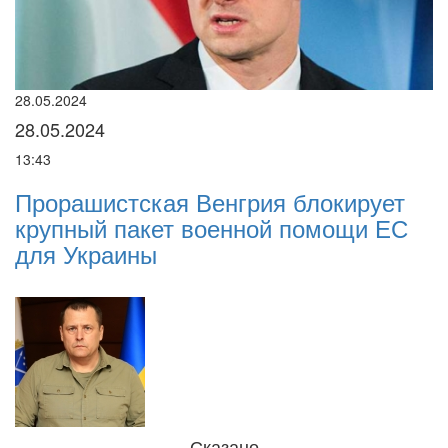
22.01.2024
22.01.2024
16:25
грия блокирует
Нацполіція лякає гром
нной помощи ЕС
погіршенням криміноген
разі мобілізації поліція
Сказано