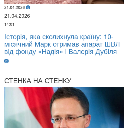
02.02.2026
02.02.2026
07:00
країну: 10-
Oleksii Abasov: How Ukrain
в апарат ШВЛ
Businesses Can Attract Inte
лерія Дубіля
Investments and Hedge Ris
War
СТЕНКА НА СТЕНКУ