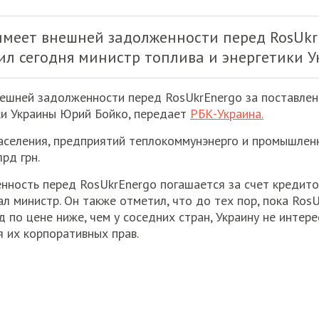
имеет внешней задолженности перед RosUkrE
ил сегодня министр топлива и энергетики 
нешней задолженности перед RosUkrEnergo за поставлен
ки Украины Юрий Бойко, передает
РБК-Украина.
населения, предприятий теплокоммунэнерго и промышлен
рд грн.
нность перед RosUkrEnergo погашается за счет кредито
казал министр. Он также отметил, что до тех пор, пока Ro
од по цене ниже, чем у соседних стран, Украину не инте
я их корпоративных прав.