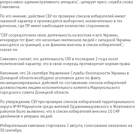
репрессивно-административного аппарата", - цитирует пресс-служба слова
Сивковича.
По его мнению, действия СБУ по проверке списков избирателей имеют
заказной характер и производятся выборочно, исключительно в тех
регионах, где ПР имеет наибольшее количество сторонников.
"СБУ сосредоточила свою деятельность на востоке и юге Украины,
игнорируя тот факт, что несколько миллионов людей с западной Украины
находятся за границей, а их фамилии внесены в списки избирателей", -
сказал он.
Сивкович считает, что деятельность СБУ в последние 2 года носит
политический характер, что в свою очередь противоречит нормам права.
Напомним, что 26 сентября Управление Службы безопасности Украины в
Донецкой области возбудило уголовное дело по факту
несанкционированных действий по составлению списков избирателей
должностными лицами исполнительного комитета Мариупольского
городского совета Донецкой области.
По утверждению СБУ при проверке списков избирателей территориального
округа №49 Мариуполя среди жителей Ордженикидзевского и Жовтневого
районов было выявлено, что в списки избирателей внесено 10 149
двойников и умерших людей.
Избирательная кампания стартовала 2 августа, голосование назначено на
30 сентября.