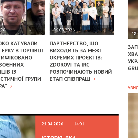
ДО
ЄС
ЗНИ
ЕКО
УГО
026
06.08.2026
-
18.
ОРБ
ОКО КАТУВАЛИ
ПАРТНЕРСТВО, ЩО
ЗАП
ЕРКУ В ГОРЛІВЦІ
ВИХОДИТЬ ЗА МЕЖІ
ХВА
ТИФІКОВАНО
ОКРЕМИХ ПРОЄКТІВ:
УКР
ПОЛ
 ВОЄННИХ
ZDOROVI ТА IRC
GR
ЦІВ ІЗ
РОЗПОЧИНАЮТЬ НОВИЙ
ПРО
СТИЧНОЇ ГРУПИ
ЕТАП СПІВПРАЦІ
ДОГ
РА”
УХИ
УВИ
ШАБ
ТА
НІК
НОВ
ПОД
СПР
21.04.2026
14:01