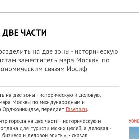
 ДВЕ ЧАСТИ
азделить на две зоны - историческую
истам заместитель мэра Москвы по
ономическим связям Иосиф
ь на две зоны - историческую и деловую,
 мэра Москвы по международным и
ф Орджоникидзе, передает
Газета.ru
.
ПОЛ
тр города на две части - историческую и
УВИ
отдана для туристических целей, а деловая -
ЗАТ
ДВО
 бизнеса и деловой элиты», - сказал