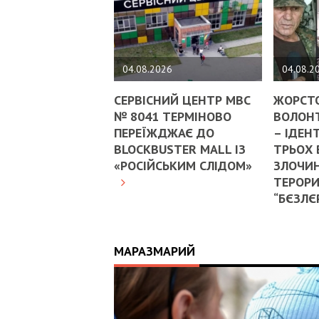
04.08.2026
04.08.2
СЕРВІСНИЙ ЦЕНТР МВС
ЖОРСТ
№ 8041 ТЕРМІНОВО
ВОЛОНТ
ПЕРЕЇЖДЖАЄ ДО
– ІДЕН
BLOCKBUSTER MALL ІЗ
ТРЬОХ
«РОСІЙСЬКИМ СЛІДОМ»
ЗЛОЧИН
ТЕРОРИ
“БЄЗЛЄ
МАРАЗМАРИЙ
17:25