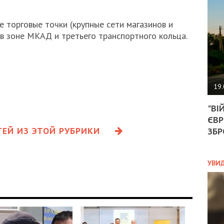
АГЕ
УГО
РОЗ
е торговые точки (крупные сети магазинов и
НА
в зоне МКАД и третьего транспортного кольца.
ЗАК
ЭКО
19.
ТРА
"ВІ
ОБГ
ЄВР
СКА
САН
ЕЙ ИЗ ЭТОЙ РУБРИКИ
ЗБР
ПРО
“ПІ
ПОТ
УВИ
ПОЛ
УКР