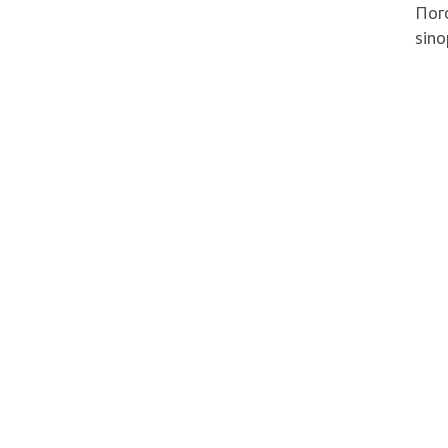
Пого
sino