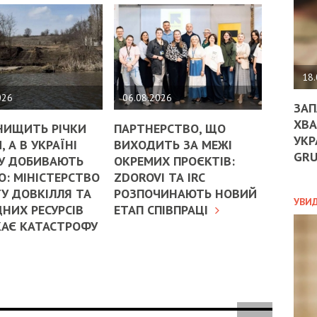
ДО
ЄС
ЗНИ
ЕКО
УГО
-
18.
ОРБ
026
06.08.2026
ЗАП
ХВА
НИЩИТЬ РІЧКИ
ПАРТНЕРСТВО, ЩО
УКР
, А В УКРАЇНІ
ВИХОДИТЬ ЗА МЕЖІ
ПОЛ
GR
У ДОБИВАЮТЬ
ОКРЕМИХ ПРОЄКТІВ:
ПРО
: МІНІСТЕРСТВО
ZDOROVI ТА IRC
ДОГ
У ДОВКІЛЛЯ ТА
РОЗПОЧИНАЮТЬ НОВИЙ
УХИ
УВИ
НИХ РЕСУРСІВ
ЕТАП СПІВПРАЦІ
ШАБ
КАЄ КАТАСТРОФУ
ТА
НІК
НОВ
ПОД
СПР