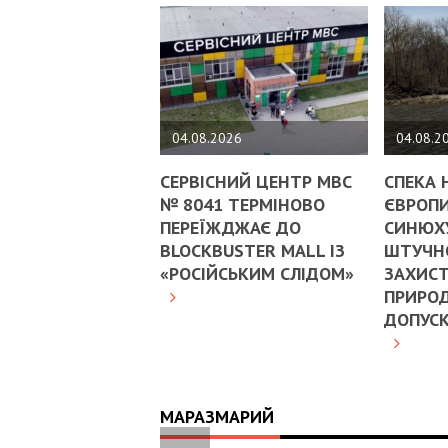
04.08.2026
04.08.2
СЕРВІСНИЙ ЦЕНТР МВС
СПЕКА 
№ 8041 ТЕРМІНОВО
ЄВРОПИ
ПЕРЕЇЖДЖАЄ ДО
СИНЮХ
BLOCKBUSTER MALL ІЗ
ШТУЧНО
«РОСІЙСЬКИМ СЛІДОМ»
ЗАХИСТ
ПРИРОД
ДОПУС
МАРАЗМАРИЙ