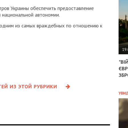
АГЕ
УГО
тров Украины обеспечить предоставление
РОЗ
 национальной автономии.
НА
ЗАК
 одним из самых враждебных по отношению к
ЭКО
19.
ТРА
"ВІ
ОБГ
ЄВР
СКА
САН
ЗБР
ПРО
“ПІ
ЕЙ ИЗ ЭТОЙ РУБРИКИ
ПОТ
УВИ
ПОЛ
УКР