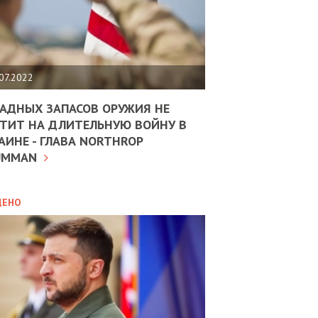
ЩИТЬ
НОМІКУ
РЩИНИ
07.2022
АН
АДНЫХ ЗАПАСОВ ОРУЖИЯ НЕ
ТИТ НА ДЛИТЕЛЬНУЮ ВОЙНУ В
АИНЕ - ГЛАВА NORTHROP
ИТИКА
10.02.2025
UMMAN
МВС
ДОВЖУЄ
АНЯТИ
ЛЯНТІВ
ДЕНО
УНІНА
ОЛОВА:
І
РОБИЦІ
АВ