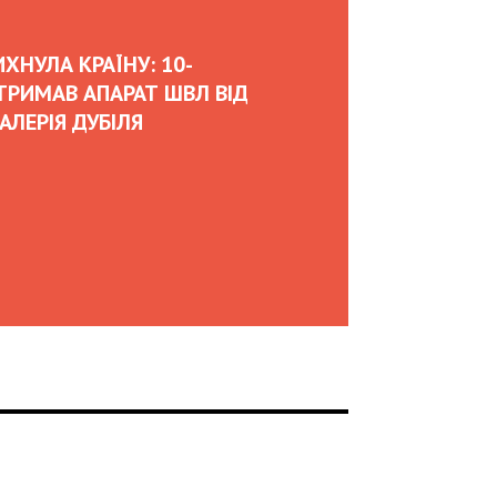
07:00
02.02.2026
OLEKSII ABASOV: HOW UKRAINIAN BUSINESSES
CAN ATTRACT INTERNATIONAL INVESTMENTS
AND HEDGE RISKS DURING WAR