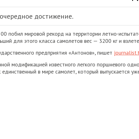
 очередное достижение.
100 побил мировой рекорд на территории летно-испытат
ьший для этого класса самолетов вес — 3200 кг и взлете
ударственного предприятия «Антонов», пишет
journalist
нной модификацией известного легкого поршневого одно
к единственный в мире самолет, который выпускается уже