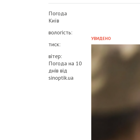
Погода
Київ
вологість:
УВИДЕНО
тиск:
вітер:
Погода на 10
днів від
sinoptik.ua